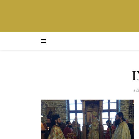
I
4 Δ