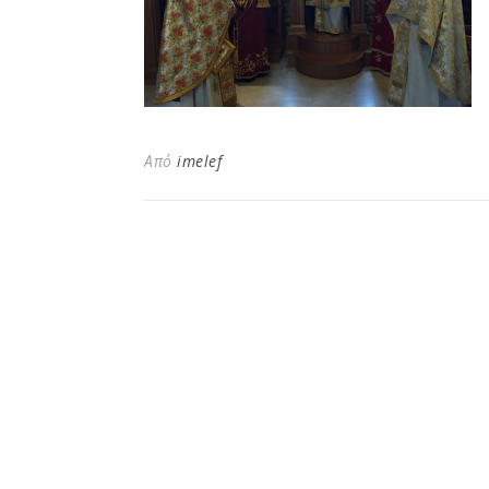
Από
imelef