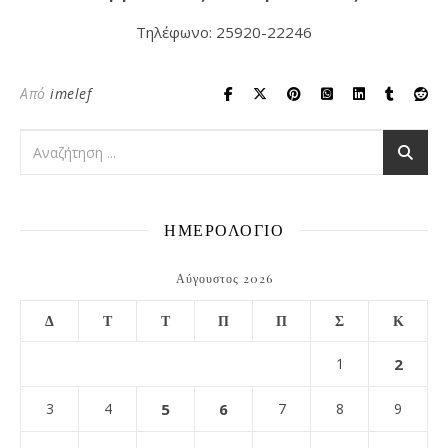
Τηλέφωνο: 25920-22246
Από
imelef
ΗΜΕΡΟΛΟΓΙΟ
Αύγουστος 2026
Δ
Τ
Τ
Π
Π
Σ
Κ
1
2
3
4
5
6
7
8
9