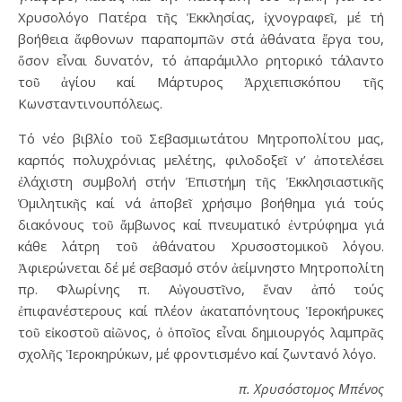
Χρυσολόγο Πατέρα τῆς Ἐκκλησίας, ἰχνογραφεῖ, μέ τή
βοήθεια ἄφθονων παραπομπῶν στά ἀθάνατα ἔργα του,
ὅσον εἶναι δυνατόν, τό ἀπαράμιλλο ρητορικό τάλαντο
τοῦ ἁγίου καί Μάρτυρος Ἀρχιεπισκόπου τῆς
Κωνσταντινουπόλεως.
Τό νέο βιβλίο τοῦ Σεβασμιωτάτου Μητροπολίτου μας,
καρπός πολυχρόνιας μελέτης, φιλοδοξεῖ ν’ ἀποτελέσει
ἐλάχιστη συμβολή στήν Ἐπιστήμη τῆς Ἐκκλησιαστικῆς
Ὁμιλητικῆς καί νά ἀποβεῖ χρήσιμο βοήθημα γιά τούς
διακόνους τοῦ ἄμβωνος καί πνευματικό ἐντρύφημα γιά
κάθε λάτρη τοῦ ἀθάνατου Χρυσοστομικοῦ λόγου.
Ἀφιερώνεται δέ μέ σεβασμό στόν ἀείμνηστο Μητροπολίτη
πρ. Φλωρίνης π. Αὐγουστῖνο, ἕναν ἀπό τούς
ἐπιφανέστερους καί πλέον ἀκαταπόνητους Ἱεροκήρυκες
τοῦ εἰκοστοῦ αἰῶνος, ὁ ὁποῖος εἶναι δημιουργός λαμπρᾶς
σχολῆς Ἱεροκηρύκων, μέ φροντισμένο καί ζωντανό λόγο.
π. Χρυσόστομος Μπένος