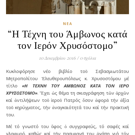
ΝΈΑ
“Η Τέχνη του Άμβωνος κατά
τον Ιερόν Χρυσόστομο”
10 Δεκεμβρίου 2016
/
0 σχόλια
Κυκλοφόρησε νέο βιβλίο τοῦ Σεβασμιωτάτου
Μητροπολίτου Ἐλευθερουπόλεως κ. Χρυσοστόμου μέ
τίτλο
«Η ΤΕΧΝΗ ΤΟΥ ΑΜΒΩΝΟΣ ΚΑΤΑ ΤΟΝ ΙΕΡΟ
ΧΡΥΣΟΣΤΟΜΟ»
. Ἔχει ὡς θέμα τη σκιαγράφηση τῶν ἀρχῶν
καί ἀντιλήψεων τοῦ ἱεροῦ Πατρός ὅσον ἀφορᾶ τήν ἀξία
τοῦ κηρύγματος, τήν ἀναγκαιότητά του καί τήν πρακτική
του.
Μέ τό γνωστό του ὕφος ὁ συγγραφεύς, τό σαφές καί
γλαφυρό, καθώς καί τήν πασιφανή του ἀγάπη γιά τόν