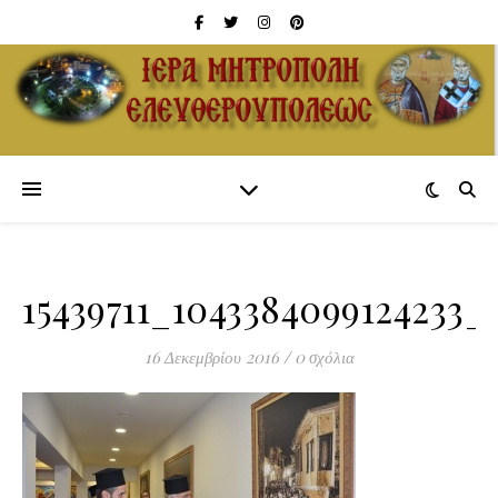
15439711_1043384099124233_
16 Δεκεμβρίου 2016
/
0 σχόλια