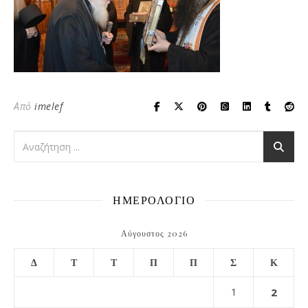
Από
imelef
ΗΜΕΡΟΛΟΓΙΟ
Αύγουστος 2026
Δ
Τ
Τ
Π
Π
Σ
Κ
1
2