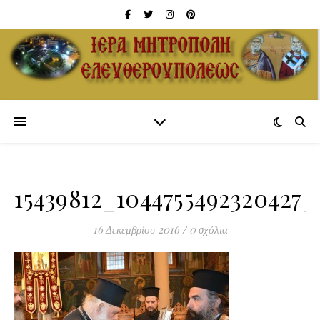
15439812_1044755492320427
16 Δεκεμβρίου 2016
/
0 σχόλια