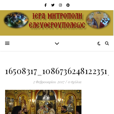
16508317_1086736248122351_
2 Φεβρουαρίου 2017
/
0 σχόλια