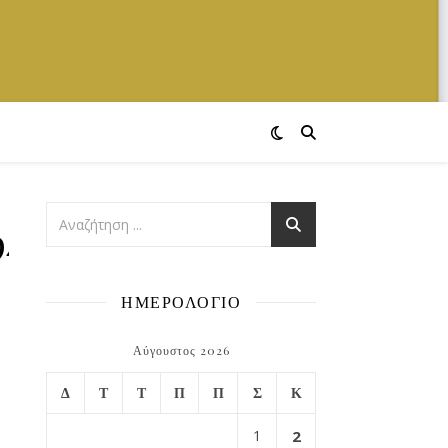
943021_n
ΗΜΕΡΟΛΟΓΙΟ
Αύγουστος 2026
Δ
Τ
Τ
Π
Π
Σ
Κ
1
2