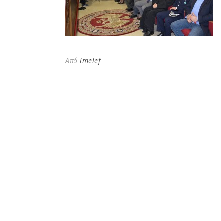
Από
imelef