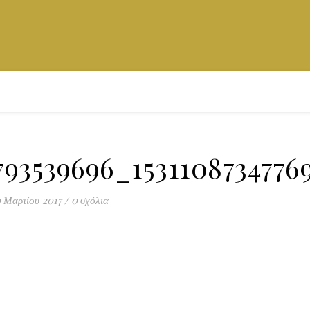
793539696_1531108734776
 Μαρτίου 2017
/
0 σχόλια