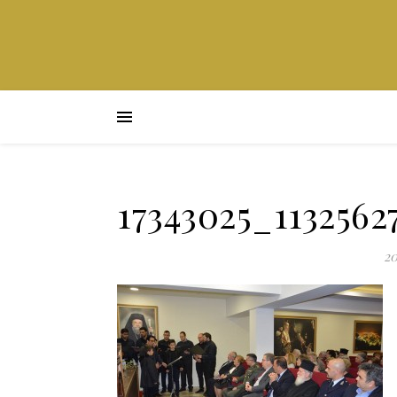
17343025_1132562
20