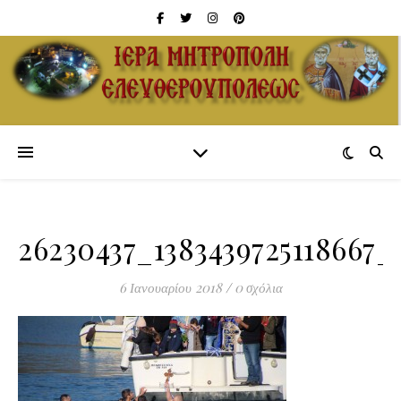
26230437_1383439725118667_
6 Ιανουαρίου 2018
/
0 σχόλια