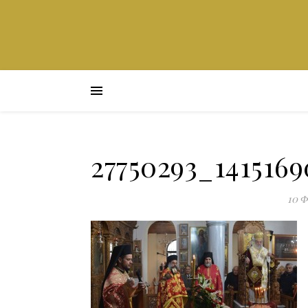
27750293_141516
10 Φ