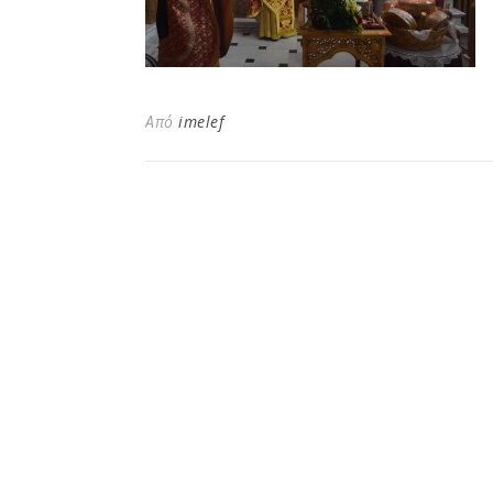
Από
imelef