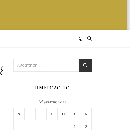
8865844_n
ΗΜΕΡΟΛΟΓΙΟ
Αύγουστος 2026
Δ
Τ
Τ
Π
Π
Σ
Κ
1
2