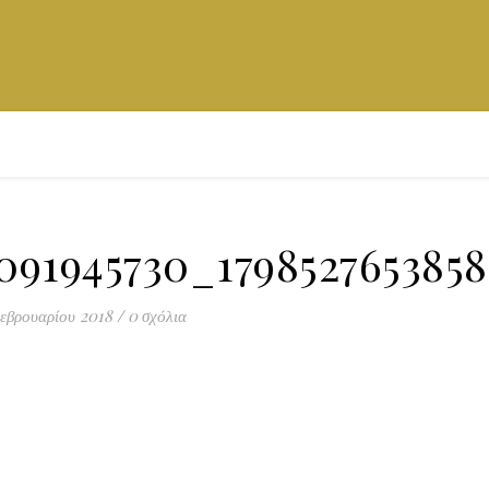
9091945730_179852765385
εβρουαρίου 2018
/
0 σχόλια