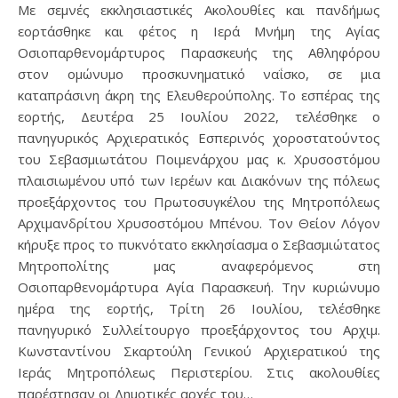
Με σεμνές εκκλησιαστικές Ακολουθίες και πανδήμως
εορτάσθηκε και φέτος η Ιερά Μνήμη της Αγίας
Οσιοπαρθενομάρτυρος Παρασκευής της Αθληφόρου
στον ομώνυμο προσκυνηματικό ναΐσκο, σε μια
καταπράσινη άκρη της Ελευθερούπολης. Το εσπέρας της
εορτής, Δευτέρα 25 Ιουλίου 2022, τελέσθηκε ο
πανηγυρικός Αρχιερατικός Εσπερινός χοροστατούντος
του Σεβασμιωτάτου Ποιμενάρχου μας κ. Χρυσοστόμου
πλαισιωμένου υπό των Ιερέων και Διακόνων της πόλεως
προεξάρχοντος του Πρωτοσυγκέλου της Μητροπόλεως
Αρχιμανδρίτου Χρυσοστόμου Μπένου. Τον Θείον Λόγον
κήρυξε προς το πυκνότατο εκκλησίασμα ο Σεβασμιώτατος
Μητροπολίτης μας αναφερόμενος στη
Οσιοπαρθενομάρτυρα Αγία Παρασκευή. Την κυριώνυμο
ημέρα της εορτής, Τρίτη 26 Ιουλίου, τελέσθηκε
πανηγυρικό Συλλείτουργο προεξάρχοντος του Αρχιμ.
Κωνσταντίνου Σκαρτούλη Γενικού Αρχιερατικού της
Ιεράς Μητροπόλεως Περιστερίου. Στις ακολουθίες
παρέστησαν οι Δημοτικές αρχές του…