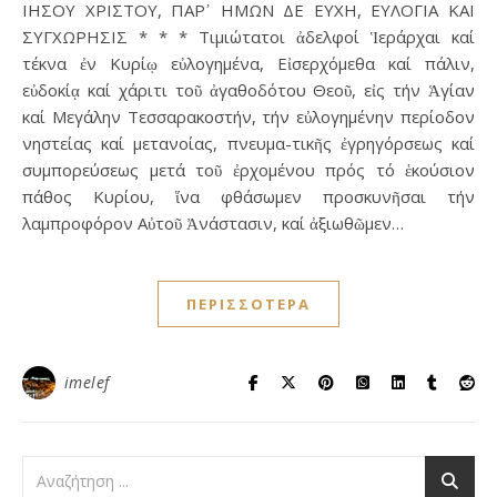
ΙΗΣΟΥ ΧΡΙΣΤΟΥ, ΠΑΡ᾿ HΜΩΝ ΔΕ ΕΥΧΗ, ΕΥΛΟΓΙΑ ΚΑΙ
ΣΥΓΧΩΡΗΣΙΣ * * * Τιμιώτατοι ἀδελφοί Ἱεράρχαι καί
τέκνα ἐν Κυρίῳ εὐλογημένα, Εἰσερχόμεθα καί πάλιν,
εὐδοκίᾳ καί χάριτι τοῦ ἀγαθοδότου Θεοῦ, εἰς τήν Ἁγίαν
καί Μεγάλην Τεσσαρακοστήν, τήν εὐλογημένην περίοδον
νηστείας καί μετανοίας, πνευμα-τικῆς ἐγρηγόρσεως καί
συμπορεύσεως μετά τοῦ ἐρχομένου πρός τό ἑκούσιον
πάθος Κυρίου, ἵνα φθάσωμεν προσκυνῆσαι τήν
λαμπροφόρον Αὐτοῦ Ἀνάστασιν, καί ἀξιωθῶμεν…
ΠΕΡΙΣΣΌΤΕΡΑ
imelef