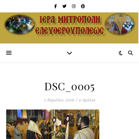
DSC_0005
1 Απριλίου 2016
/
0 σχόλια