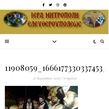
11908059_1666177330337453_
27 Αυγούστου 2015
/
0 σχόλια