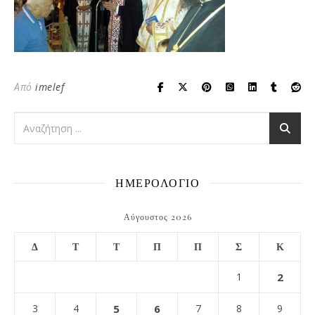
Από
imelef
ΗΜΕΡΟΛΟΓΙΟ
Αύγουστος 2026
Δ
Τ
Τ
Π
Π
Σ
Κ
1
2
3
4
5
6
7
8
9