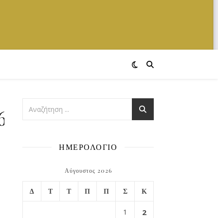
69397_n
ΗΜΕΡΟΛΟΓΙΟ
Αύγουστος 2026
Δ
Τ
Τ
Π
Π
Σ
Κ
1
2