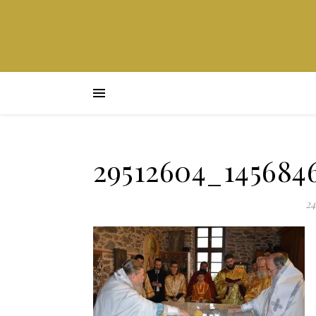
29512604_145684
24