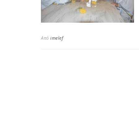
Από
imelef