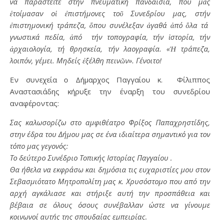
νά παραστεῖτε στήν πνευματική πανδαισία, πού μᾶς
ἑτοίμασαν οἱ ἐπιστήμονες τοῦ Συνεδρίου μας, στήν
ἐπιστημονική τράπεζα, ὅπου συνέλεξαν ἀγαθά ἀπό ὅλα τά
γνωστικά πεδία, ἀπό τήν τοπογραφία, τήν ἱστορία, τήν
ἀρχαιολογία, τή θρησκεία, τήν λαογραφία. «Ἡ τράπεζα,
λοιπόν, γέμει. Μηδείς ἐξέλθη πεινῶν». Γένοιτο!
Εν συνεχεία ο Δήμαρχος Παγγαίου κ. Φίλιππος
Αναστασιάδης κήρυξε την έναρξη του συνεδρίου
αναφέροντας:
Σας καλωσορίζω στο αμφιθέατρο Φρίξος Παπαχρηστίδης,
στην έδρα του Δήμου μας σε ένα ιδιαίτερα σημαντικό για τον
τόπο μας γεγονός:
Το δεύτερο Συνέδριο Τοπικής Ιστορίας Παγγαίου .
Θα ήθελα να εκφράσω και δημόσια τις ευχαριστίες μου στον
Σεβασμιότατο Μητροπολίτη μας κ. Χρυσόστομο που από την
αρχή αγκάλιασε και στήριξε αυτή την προσπάθεια και
βέβαια σε όλους όσους συνέβαλλαν ώστε να γίνουμε
κοινωνοί αυτής της σπουδαίας ε
μπειρίας.