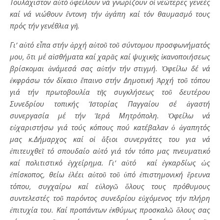
Τουλάχιστον αὐτό ὀφείλουν νά γνωρίζουν οἱ νεώτερες γενεές
καί νά νιώθουν ἔντονη τήν ἀγάπη καί τόν θαυμασμό τους
πρός τήν γενέθλια γῆ.
Γι’ αὐτό εἶπα στήν ἀρχή αὐτοῦ τοῦ σύντομου προσφωνήματός
μου, ὅτι μέ αἰσθήματα καί χαρᾶς καί ψυχικῆς ἱκανοποιήσεως
βρίσκομαι ἀνάμεσά σας αὐτήν τήν στιγμή. Ὀφείλω δέ νά
ἐκφράσω τόν δίκαιο ἔπαινο στήν Δημοτική Ἀρχή τοῦ τόπου
γιά τήν πρωτοβουλία τῆς συγκλήσεως τοῦ δευτέρου
Συνεδρίου τοπικής Ἱστορίας Παγγαίου σέ ἀγαστή
συνεργασία μέ τήν Ἱερά Μητρόπολη. Ὀφείλω νά
εὐχαριστήσω γιά τούς κόπους πού κατέβαλαν ὁ ἀγαπητός
μας κ.Δήμαρχος καί οἱ ἄξιοι συνεργάτες του για νά
ἐπιτευχθεῖ τό σπουδαίο αὐτό γιά τόν τόπο μας πνευματικό
καί πολιτιστικό ἐγχείρημα. Γι’ αὐτό καί ἐγκαρδίως ὡς
ἐπίσκοπος, θείω ἐλέει αὐτοῦ τοῦ ὑπό ἐπιστημονική ἔρευνα
τόπου, συγχαίρω καί εὐλογῶ ὅλους τους πρόθυμους
συντελεστές τοῦ παρόντος συνεδρίου εὐχόμενος τήν πλήρη
ἐπιτυχία του. Καί προπάντων ἐκθύμως προσκαλῶ ὅλους σας