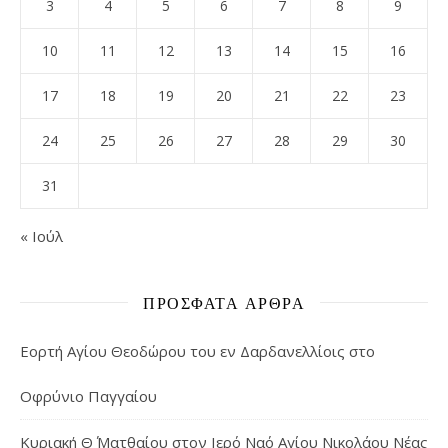
3
4
5
6
7
8
9
10
11
12
13
14
15
16
17
18
19
20
21
22
23
24
25
26
27
28
29
30
31
« Ιούλ
ΠΡΌΣΦΑΤΑ ΆΡΘΡΑ
Εορτή Αγίου Θεοδώρου του εν Δαρδανελλίοις στο
Οφρύνιο Παγγαίου
Κυριακή Θ΄ Ματθαίου στον Ιερό Ναό Αγίου Νικολάου Νέας