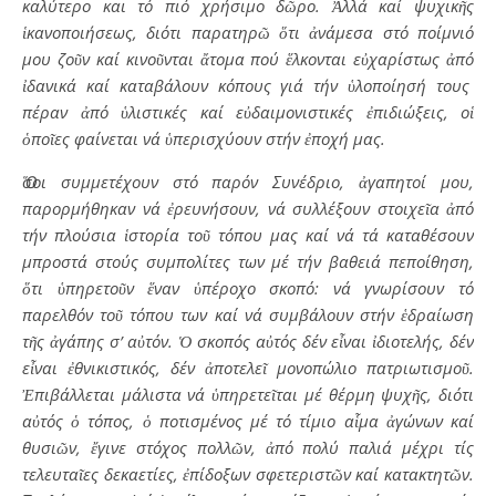
καλύτερο και τό πιό χρήσιμο δῶρο. Ἀλλά καί ψυχικῆς
ἱκανοποιήσεως, διότι παρατηρῶ ὅτι ἀνάμεσα στό ποίμνιό
μου ζοῦν καί κινοῦνται ἄτομα πού ἕλκονται εὐχαρίστως ἀπό
ἰδανικά καί καταβάλουν κόπους γιά τήν ὑλοποίησή τους
πέραν ἀπό ὑλιστικές καί εὐδαιμονιστικές ἐπιδιώξεις, οἱ
ὁποῖες φαίνεται νά ὑπερισχύουν στήν ἐποχή μας.
Ὅσοι συμμετέχουν στό παρόν Συνέδριο, ἀγαπητοί μου,
παρορμήθηκαν νά ἐρευνήσουν, νά συλλέξουν στοιχεῖα ἀπό
τήν πλούσια ἱστορία τοῦ τόπου μας καί νά τά καταθέσουν
μπροστά στούς συμπολίτες των μέ τήν βαθειά πεποίθηση,
ὅτι ὑπηρετοῦν ἕναν ὑπέροχο σκοπό: νά γνωρίσουν τό
παρελθόν τοῦ τόπου των καί νά συμβάλουν στήν ἑδραίωση
τῆς ἀγάπης σ’ αὐτόν. Ὁ σκοπός αὐτός δέν εἶναι ἰδιοτελής, δέν
εἶναι ἐθνικιστικός, δέν ἀποτελεῖ μονοπώλιο πατριωτισμοῦ.
Ἐπιβάλλεται μάλιστα νά ὑπηρετεῖται μέ θέρμη ψυχῆς, διότι
αὐτός ὁ τόπος, ὁ ποτισμένος μέ τό τίμιο αἷμα ἀγώνων καί
θυσιῶν, ἔγινε στόχος πολλῶν, ἀπό πολύ παλιά μέχρι τίς
τελευταῖες δεκαετίες, ἐπίδοξων σφετεριστῶν καί κατακτητῶν.