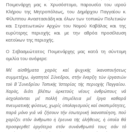
Ποιμενάρχη μας κ. Χρυσόστομο, παρουσία του ιερού
Κλήρου της Μητροπόλεως, του Δημάρχου Παγγαίου κ.
Φίλιππου Αναστασιάδη και όλων των τοπικών Πολιτικών
και Στρατιωτικών Αρχών του Νομού Καβάλας και της
ευρύτερης περιοχής και με την αθρόα προσέλευση
κατοίκων της περιοχής.
Ο Σεβασμιώτατος Ποιμενάρχης μας κατά τη σύντομη
ομιλία του ανέφερε:
Μέ αἰσθήματα χαρᾶς καί ψυχικῆς ἱκανοποιήσεως
συμμετέχω, ἀγαπητοί Σύνεδροι, στήν ἔναρξη τῶν ἐργασιῶν
τοῦ Β΄ Συνεδρίου Τοπικῆς Ἱστορίας τῆς περιοχῆς Παγγαίου.
Χαρᾶς, διότι βλέπω ἀρκετούς νέους ἀνθρώπους νά
ἀσχολοῦνται μέ πολλή ἐπιμέλεια μέ ἔργα καθαρά
πνευματικῆς φύσεως, χωρίς ὑπολογισμούς καί σκοπιμότητες,
παρά μόνο γιά νά ζήσουν τήν ἐσωτερική ἱκανοποίηση, πού
χαρίζει στόν ἄνθρωπο ἡ ἔρευνα τῆς ἀλήθειας, ἡ ὁποία θά
προσφερθεῖ ἀργότερα στόν συνάνθρωπό τους σάν τό