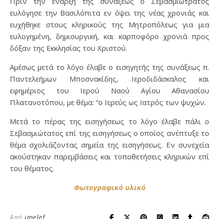
Πριν την έναρξη της συνάξεως ο Σεβασμιώτρατος
ευλόγησε την Βασιλόπιτα εν όψει της νέας χρονιάς και
ευχήθηκε στους κληρικούς της Μητροπόλεως για μια
ευλογημένη, δημιουργική, και καρποφόρο χρονιά προς
δόξαν της Εκκλησίας του Χριστού.
Αμέσως μετά το λόγο έλαβε ο εισηγητής της συνάξεως π.
Παντελεήμων Μποσνακίδης, Ιεροδιδάσκαλος και
εφημέριος του Ιερού Ναού Αγίου Αθανασίου
Πλατανοτόπου, με θέμα: “ο Ιερεύς ως Ιατρός των ψυχών
.
Μετά το πέρας της εισηγήσεως το λόγο έλαβε πάλι ο
Σεβασμιώτατος επί της εισηγήσεως ο οποίος ανέπτυξε το
θέμα σχολιάζοντας σημεία της εισηγήσεως. Εν συνεχεία
ακούστηκαν παρεμβάσεις και τοποθετήσεις κληρικών επί
του θέματος.
Φωτογραφικό υλικό
Από
imelef