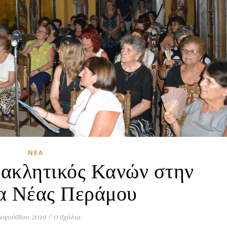
ΝΈΑ
ακλητικός Κανών στην
α Νέας Περάμου
Αυγούστου 2019
/
0 σχόλια