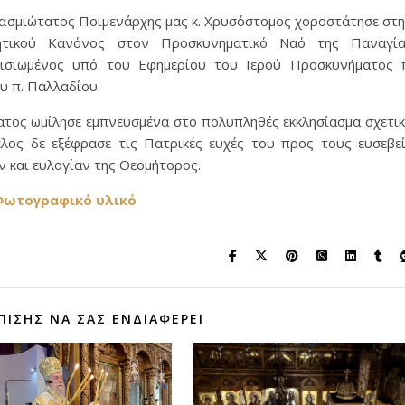
ασμιώτατος Ποιμενάρχης μας κ. Χρυσόστομος χοροστάτησε στ
ητικού Κανόνος στον Προσκυνηματικό Ναό της Παναγία
ισιωμένος υπό του Εφημερίου του Ιερού Προσκυνήματος 
υ π. Παλλαδίου.
ατος ωμίλησε εμπνευσμένα στο πολυπληθές εκκλησίασμα σχετι
έλος δε εξέφρασε τις Πατρικές ευχές του προς τους ευσεβε
 και ευλογίαν της Θεομήτορος.
ωτογραφικό υλικό
ΠΊΣΗΣ ΝΑ ΣΑΣ ΕΝΔΙΑΦΈΡΕΙ