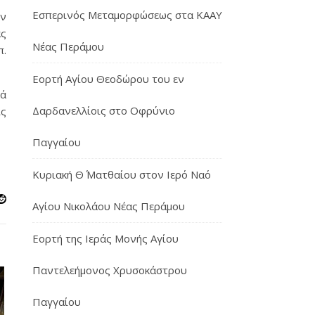
Εσπερινός Μεταμορφώσεως στα ΚΑΑΥ
ην
ς
Νέας Περάμου
π.
Εορτή Αγίου Θεοδώρου του εν
κά
Δαρδανελλίοις στο Οφρύνιο
ίς
Παγγαίου
Κυριακή Θ΄ Ματθαίου στον Ιερό Ναό
Αγίου Νικολάου Νέας Περάμου
Εορτή της Ιεράς Μονής Αγίου
Παντελεήμονος Χρυσοκάστρου
Παγγαίου