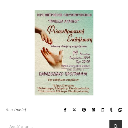
Από
imelef