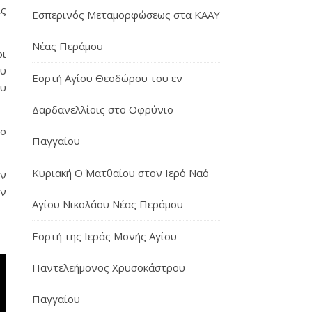
ις
Εσπερινός Μεταμορφώσεως στα ΚΑΑΥ
Νέας Περάμου
ρι
ου
Εορτή Αγίου Θεοδώρου του εν
ου
Δαρδανελλίοις στο Οφρύνιο
ιο
Παγγαίου
Κυριακή Θ΄ Ματθαίου στον Ιερό Ναό
ων
ων
Αγίου Νικολάου Νέας Περάμου
Εορτή της Ιεράς Μονής Αγίου
Παντελεήμονος Χρυσοκάστρου
Παγγαίου