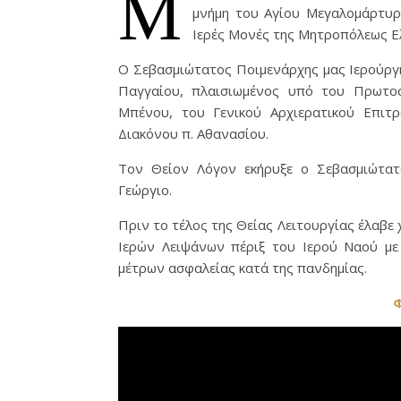
Μ
μνήμη του Αγίου Μεγαλομάρτυρ
Ιερές Μονές της Μητροπόλεως 
Ο Σεβασμιώτατος Ποιμενάρχης μας Ιερούργη
Παγγαίου, πλαισιωμένος υπό του Πρωτο
Μπένου, του Γενικού Αρχιερατικού Επι
Διακόνου π. Αθανασίου.
Τον Θείον Λόγον εκήρυξε ο Σεβασμιώτα
Γεώργιο.
Πριν το τέλος της Θείας Λειτουργίας έλαβε 
Ιερών Λειψάνων πέριξ του Ιερού Ναού με
μέτρων ασφαλείας κατά της πανδημίας.
Φ