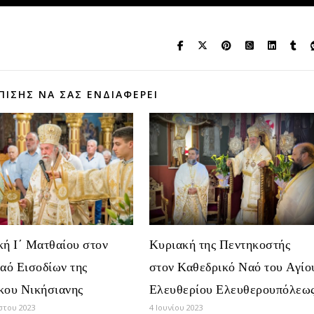
ΠΊΣΗΣ ΝΑ ΣΑΣ ΕΝΔΙΑΦΈΡΕΙ
ή Ι΄ Ματθαίου στον
Κυριακή της Πεντηκοστής
αό Εισοδίων της
στον Καθεδρικό Ναό του Αγίο
κου Νικήσιανης
Ελευθερίου Ελευθερουπόλεω
στου 2023
4 Ιουνίου 2023