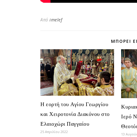
Από
imelef
ΜΠΟΡΕΊ Ε
Η εορτή του Αγίου Γεωργίου
Κυριακ
και Χειροτονία Διακόνου στο
Ιερό Ν
Ελαιοχώρι Παγγαίου
Θεοτό
25 Απριλίου 2022
13 Αυγού