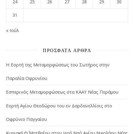
24
25
26
27
28
29
30
31
« Ιούλ
ΠΡΌΣΦΑΤΑ ΆΡΘΡΑ
Η Εορτή της Μεταμορφώσεως του Σωτήρος στην
Παραλία Οφρυνίου
Εσπερινός Μεταμορφώσεως στα ΚΑΑΥ Νέας Περάμου
Εορτή Αγίου Θεοδώρου του εν Δαρδανελλίοις στο
Οφρύνιο Παγγαίου
Κυριακή Θ΄ Ματθαίου στον Ιερό Ναό Αγίου Νικολάου Νέας