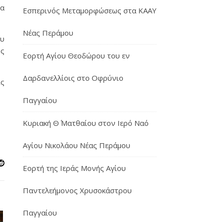
ία
Εσπερινός Μεταμορφώσεως στα ΚΑΑΥ
Νέας Περάμου
ου
υς
Εορτή Αγίου Θεοδώρου του εν
Δαρδανελλίοις στο Οφρύνιο
ίς
Παγγαίου
Κυριακή Θ΄ Ματθαίου στον Ιερό Ναό
Αγίου Νικολάου Νέας Περάμου
Εορτή της Ιεράς Μονής Αγίου
Παντελεήμονος Χρυσοκάστρου
Παγγαίου