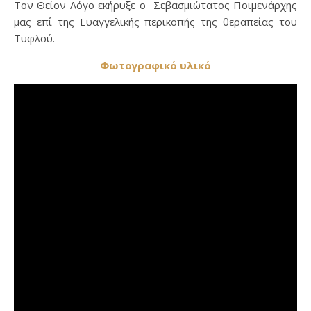
Τον Θείον Λόγο εκήρυξε ο Σεβασμιώτατος Ποιμενάρχης
μας επί της Ευαγγελικής περικοπής της θεραπείας του
Τυφλού.
Φωτογραφικό υλικό