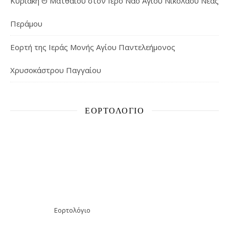
Κυριακή Θ΄ Ματθαίου στον Ιερό Ναό Αγίου Νικολάου Νέας
Περάμου
Εορτή της Ιεράς Μονής Αγίου Παντελεήμονος
Χρυσοκάστρου Παγγαίου
ΕΟΡΤΟΛΌΓΙΟ
Εορτολόγιο