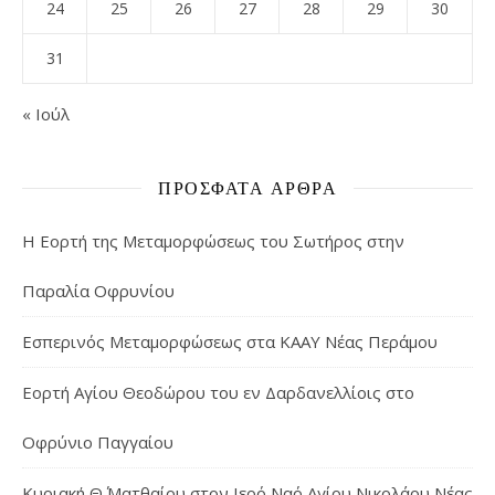
24
25
26
27
28
29
30
31
« Ιούλ
ΠΡΌΣΦΑΤΑ ΆΡΘΡΑ
Η Εορτή της Μεταμορφώσεως του Σωτήρος στην
Παραλία Οφρυνίου
Εσπερινός Μεταμορφώσεως στα ΚΑΑΥ Νέας Περάμου
Εορτή Αγίου Θεοδώρου του εν Δαρδανελλίοις στο
Οφρύνιο Παγγαίου
Κυριακή Θ΄ Ματθαίου στον Ιερό Ναό Αγίου Νικολάου Νέας