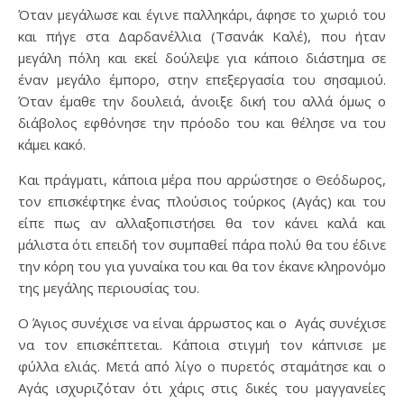
Όταν μεγάλωσε και έγινε παλληκάρι, άφησε το χωριό του
και πήγε στα Δαρδανέλλια (Τσανάκ Καλέ), που ήταν
μεγάλη πόλη και εκεί δούλεψε για κάποιο διάστημα σε
έναν μεγάλο έμπορο, στην επεξεργασία του σησαμιού.
Όταν έμαθε την δουλειά, άνοιξε δική του αλλά όμως ο
διάβολος εφθόνησε την πρόοδο του και θέλησε να του
κάμει κακό.
Και πράγματι, κάποια μέρα που αρρώστησε ο Θεόδωρος,
τον επισκέφτηκε ένας πλούσιος τούρκος (Αγάς) και του
είπε πως αν αλλαξοπιστήσει θα τον κάνει καλά και
μάλιστα ότι επειδή τον συμπαθεί πάρα πολύ θα του έδινε
την κόρη του για γυναίκα του και θα τον έκανε κληρονόμο
της μεγάλης περιουσίας του.
Ο Άγιος συνέχισε να είναι άρρωστος και ο Αγάς συνέχισε
να τον επισκέπτεται. Κάποια στιγμή τον κάπνισε με
φύλλα ελιάς. Μετά από λίγο ο πυρετός σταμάτησε και ο
Αγάς ισχυριζόταν ότι χάρις στις δικές του μαγγανείες