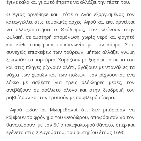
έγινε καλά και γι αυτό έπρεπε να αλλάξει την πίστη του.
Ο Άγιος αρνήθηκε και τότε ο Αγάς εξοργισμένος τον
καταγγέλλει στις τουρκικές αρχές. Αφού και εκεί αρνείται
να αλλαξοπιστήσει ο Θεόδωρος, τον κλείνουν στην
φυλακή, σε αυστηρή απομόνωση, χωρίς νερό και φαγητό
και κάθε επαφή και επικοινωνία με τον κόσμο. Στις
συνεχείς επισκέψεις των τούρκων, μήπως αλλάξει γνώμη
ξεκινούν τα μαρτύρια. Χαράζουν με ξυράφι το σώμα του
και στις πληγές ρίχνουν αλάτι, βγάζουν με ντανάλιες τα
νύχια των χεριών και των ποδιών, τον ρίχνουν σε ένα
λάκκο με ασβέστη για τρείς ολόκληρες μέρες, τον
ανεβάζουν σε ασέλωτο άλογο και στην διαδρομή τον
ραβδίζουν και τον τρυπούν με σουβλερά σίδερα.
Αφού είδαν οι Μωαμεθανοί ότι δεν μπόρεσαν να
κάμψουν το φρόνημα του Θεοδώρου, αποφάσισαν να τον
θανατώσουν με τον δι’ αποκεφαλισμού θάνατο, όπερ και
εγένετο στις 2 Αυγούστου, του σωτηρίου έτους 1690.