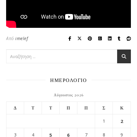
Από
imelef
ΗΜΕΡΟΛΟΓΙΟ
Αύγουστος 2026
Δ
Τ
Τ
Π
Π
Σ
Κ
1
2
3
4
5
6
7
8
9