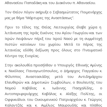
Αθανασίου Παπαδάκη και του Διακόνου π. Αθανασίου.
Τον Θείον Λόγον εκήρυξε ο Σεβασμιώτατος Ποιμενάρχης
μας με θέμα “Μάρτυρες της Αναστάσεως”.
Πριν το τέλος της Θείας Λειτουργίας έλαβε χώρα η
λιτάνευση της Ιεράς Εικόνος του Αγίου Γεωργίου και των
Ιερών Λειψάνων πέριξ του Ιερού Ναού με τη συμμέτοχή
πιστών κατοίκων του χωρίου. Μετά το πέρας της
λιτανείας εδόθη δεξίωση προς όλους στο Πνευματικό
Κέντρο της Ενορίας.
Στην ακολουθία προσήλθαν ο Υπουργός Εθνικής Αμύνης
κ. Νικόλαος Παναγιωτόπουλος, ο Δήμαρχος Παγγαίου κ.
Φίλιππος Αναστασιάδης μετά του Αντιδημάρχου
Ελευθερών και Δημοτικών Συμβούλων, ο Βουλευτής του
Νομού Καβάλας κ. Ιωάννης Πασχαλίδης, ο
Αντοπεριφεριάρχης Καβάλας κ. Αλέξης Πολίτης, οι
Οφφικιάλιοι του Οικουμενικού Πατριαρχείου κ. Γεώργος
Καλαντζής και κ. Αιμίλιος Μαυρουδής και πλήθος