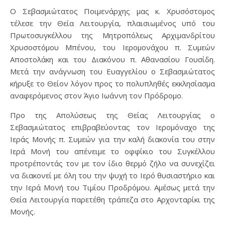
Ο Σεβασμιώτατος Ποιμενάρχης μας κ. Χρυσόστομος
τέλεσε την Θεία Λειτουργία, πλαισιωμένος υπό του
Πρωτοσυγκέλλου της Μητροπόλεως Αρχιμανδρίτου
Χρυσοστόμου Μπένου, του Ιερομονάχου π. Συμεών
Αποστολάκη και του Διακόνου π. Αθανασίου Γουσίδη.
Μετά την ανάγνωση του Ευαγγελίου ο Σεβασμιώτατος
κήρυξε το Θείον λόγον προς το πολυπληθές εκκλησίασμα
αναφερόμενος στον Άγιο Ιωάννη τον Πρόδρομο.
Προ της Απολύσεως της Θείας Λειτουργίας ο
Σεβασμιώτατος επιβραβεύοντας τον Ιερομόναχο της
Ιεράς Μονής π. Συμεών για την καλή διακονία του στην
Ιερά Μονή του απένειμε το οφφίκιο του Συγκέλλου
προτρέποντάς τον με τον ίδιο θερμό ζήλο να συνεχίζει
να διακονεί με όλη του την ψυχή το Ιερό θυσιαστήριο και
την Ιερά Μονή του Τιμίου Προδρόμου. Αμέσως μετά την
Θεία Λειτουργία παρετέθη τράπεζα στο Αρχονταρίκι της
Μονής.