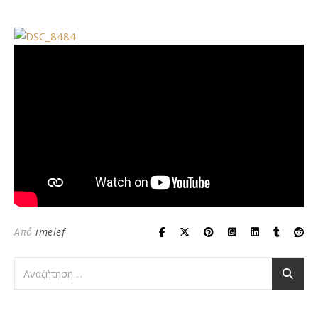
Από
imelef