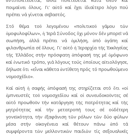
ποιμαίνει ὅλους. Γι’ αὐτό καί ἔχει ἰδιαίτερο λόγο πού
πρέπει νά γίνεται σεβαστός.
Στό θέμα τοῦ λεγομένου «πολιτικοῦ γάμου τῶν
ὁμοφυλοφίλων», ἡ Ἱερά Σύνοδος ὄχι μόνον δέν μπορεῖ νά
σιωπήση, ἀλλά πρέπει νά ὁμιλήση, ἀπό ἀγάπη καί
φιλανθρωπία σέ ὅλους. Γι’ αὐτό ἡ Ἱεραρχία τῆς Ἐκκλησίας
τῆς Ἑλλάδος στήν πρόσφατη ἀπόφασή της μέ ὁμόφωνο
καί ἑνωτικό τρόπο, γιά λόγους τούς ὁποίους αἰτιολόγησε,
δήλωσε ὅτι «εἶναι κάθετα ἀντίθετη πρός τό προωθούμενο
νομοσχέδιο».
Καί αὐτή ἡ σαφής ἀπόφασή της στηρίζεται στό ὅτι «οἱ
ἐμπνευστές τοῦ νομοσχεδίου καί οἱ συνευδοκοῦντες σέ
αὐτό προωθοῦν τήν κατάργηση τῆς πατρότητας καί τῆς
μητρότητας καί τήν μετατροπή τους σέ οὐδέτερη
γονεϊκότητα, τήν ἐξαφάνιση τῶν ρόλων τῶν δύο φύλων
μέσα στήν οἰκογένεια καί θέτουν πάνω ἀπό τά
συμφέροντα τῶν μελλοντικῶν παιδιῶν τίς σεξουαλικές