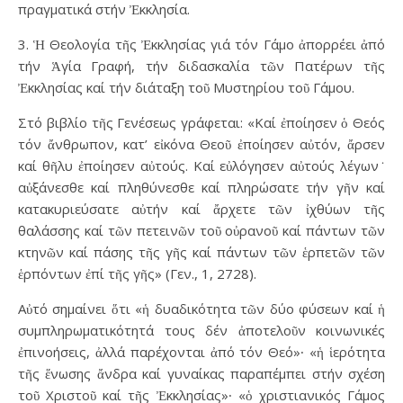
πραγματικά στήν Ἐκκλησία.
3. Ἡ Θεολογία τῆς Ἐκκλησίας γιά τόν Γάμο ἀπορρέει ἀπό
τήν Ἁγία Γραφή, τήν διδασκαλία τῶν Πατέρων τῆς
Ἐκκλησίας καί τήν διάταξη τοῦ Μυστηρίου τοῦ Γάμου.
Στό βιβλίο τῆς Γενέσεως γράφεται: «Καί ἐποίησεν ὁ Θεός
τόν ἄνθρωπον, κατ’ εἰκόνα Θεοῦ ἐποίησεν αὐτόν, ἄρσεν
καί θῆλυ ἐποίησεν αὐτούς. Καί εὐλόγησεν αὐτούς λέγων˙
αὐξάνεσθε καί πληθύνεσθε καί πληρώσατε τήν γῆν καί
κατακυριεύσατε αὐτήν καί ἄρχετε τῶν ἰχθύων τῆς
θαλάσσης καί τῶν πετεινῶν τοῦ οὐρανοῦ καί πάντων τῶν
κτηνῶν καί πάσης τῆς γῆς καί πάντων τῶν ἑρπετῶν τῶν
ἑρπόντων ἐπί τῆς γῆς» (Γεν., 1, 2728).
Αὐτό σημαίνει ὅτι «ἡ δυαδικότητα τῶν δύο φύσεων καί ἡ
συμπληρωματικότητά τους δέν ἀποτελοῦν κοινωνικές
ἐπινοήσεις, ἀλλά παρέχονται ἀπό τόν Θεό»∙ «ἡ ἱερότητα
τῆς ἕνωσης ἄνδρα καί γυναίκας παραπέμπει στήν σχέση
τοῦ Χριστοῦ καί τῆς Ἐκκλησίας»∙ «ὁ χριστιανικός Γάμος