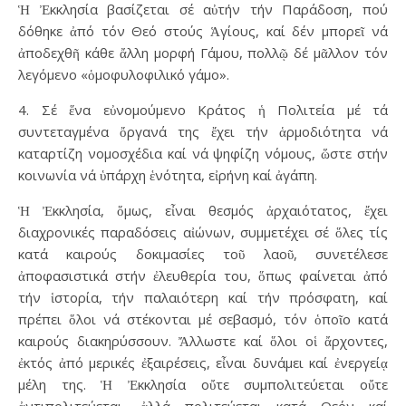
Ἡ Ἐκκλησία βασίζεται σέ αὐτήν τήν Παράδοση, πού
δόθηκε ἀπό τόν Θεό στούς Ἁγίους, καί δέν μπορεῖ νά
ἀποδεχθῆ κάθε ἄλλη μορφή Γάμου, πολλῷ δέ μᾶλλον τόν
λεγόμενο «ὁμοφυλοφιλικό γάμο».
4. Σέ ἕνα εὐνομούμενο Κράτος ἡ Πολιτεία μέ τά
συντεταγμένα ὄργανά της ἔχει τήν ἁρμοδιότητα νά
καταρτίζη νομοσχέδια καί νά ψηφίζη νόμους, ὥστε στήν
κοινωνία νά ὑπάρχη ἑνότητα, εἰρήνη καί ἀγάπη.
Ἡ Ἐκκλησία, ὅμως, εἶναι θεσμός ἀρχαιότατος, ἔχει
διαχρονικές παραδόσεις αἰώνων, συμμετέχει σέ ὅλες τίς
κατά καιρούς δοκιμασίες τοῦ λαοῦ, συνετέλεσε
ἀποφασιστικά στήν ἐλευθερία του, ὅπως φαίνεται ἀπό
τήν ἱστορία, τήν παλαιότερη καί τήν πρόσφατη, καί
πρέπει ὅλοι νά στέκονται μέ σεβασμό, τόν ὁποῖο κατά
καιρούς διακηρύσσουν. Ἄλλωστε καί ὅλοι οἱ ἄρχοντες,
ἐκτός ἀπό μερικές ἐξαιρέσεις, εἶναι δυνάμει καί ἐνεργείᾳ
μέλη της. Ἡ Ἐκκλησία οὔτε συμπολιτεύεται οὔτε
ἀντιπολιτεύεται, ἀλλά πολιτεύεται κατά Θεόν καί