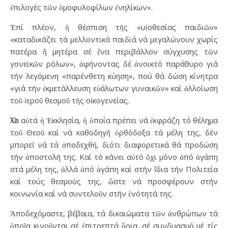
ἐπιλογές τῶν ὁμοφυλοφίλων ἐνηλίκων».
Ἐπί πλέον, ἡ θέσπιση τῆς «υἱοθεσίας παιδιῶν»
«καταδικάζει τά μελλοντικά παιδιά νά μεγαλώνουν χωρίς
πατέρα ἤ μητέρα σέ ἕνα περιβάλλον σύγχυσης τῶν
γονεϊκῶν ρόλων», ἀφήνοντας δέ ἀνοικτό παράθυρο γιά
τήν λεγόμενη «παρένθετη κύηση», πού θά δώση κίνητρα
«γιά τήν ἐκμετάλλευση εὐάλωτων γυναικῶν» καί ἀλλοίωση
τοῦ ἱεροῦ θεσμοῦ τῆς οἰκογενείας.
Ὅλα αὐτά ἡ Ἐκκλησία, ἡ ὁποία πρέπει νά ἐκφράζη τό θέλημα
τοῦ Θεοῦ καί νά καθοδηγῆ ὀρθόδοξα τά μέλη της, δέν
μπορεῖ νά τά ἀποδεχθῆ, διότι διαφορετικά θά προδώση
τήν ἀποστολή της. Καί τό κάνει αὐτό ὄχι μόνο ἀπό ἀγάπη
στά μέλη της, ἀλλά ἀπό ἀγάπη καί στήν ἴδια τήν Πολιτεία
καί τούς θεσμούς της, ὥστε νά προσφέρουν στήν
κοινωνία καί νά συντελοῦν στήν ἑνότητά της.
Ἀποδεχόμαστε, βέβαια, τά δικαιώματα τῶν ἀνθρώπων τά
ὁποῖα κινοῦνται σέ ἐπιτρεπτά ὅρια, σέ συνδυασμό μέ τίς