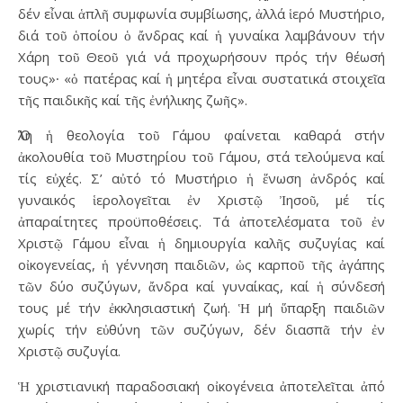
δέν εἶναι ἁπλῆ συμφωνία συμβίωσης, ἀλλά ἱερό Μυστήριο,
διά τοῦ ὁποίου ὁ ἄνδρας καί ἡ γυναίκα λαμβάνουν τήν
Χάρη τοῦ Θεοῦ γιά νά προχωρήσουν πρός τήν θέωσή
τους»∙ «ὁ πατέρας καί ἡ μητέρα εἶναι συστατικά στοιχεῖα
τῆς παιδικῆς καί τῆς ἐνήλικης ζωῆς».
Ὅλη ἡ θεολογία τοῦ Γάμου φαίνεται καθαρά στήν
ἀκολουθία τοῦ Μυστηρίου τοῦ Γάμου, στά τελούμενα καί
τίς εὐχές. Σ’ αὐτό τό Μυστήριο ἡ ἕνωση ἀνδρός καί
γυναικός ἱερολογεῖται ἐν Χριστῷ Ἰησοῦ, μέ τίς
ἀπαραίτητες προϋποθέσεις. Τά ἀποτελέσματα τοῦ ἐν
Χριστῷ Γάμου εἶναι ἡ δημιουργία καλῆς συζυγίας καί
οἰκογενείας, ἡ γέννηση παιδιῶν, ὡς καρποῦ τῆς ἀγάπης
τῶν δύο συζύγων, ἄνδρα καί γυναίκας, καί ἡ σύνδεσή
τους μέ τήν ἐκκλησιαστική ζωή. Ἡ μή ὕπαρξη παιδιῶν
χωρίς τήν εὐθύνη τῶν συζύγων, δέν διασπᾶ τήν ἐν
Χριστῷ συζυγία.
Ἡ χριστιανική παραδοσιακή οἰκογένεια ἀποτελεῖται ἀπό