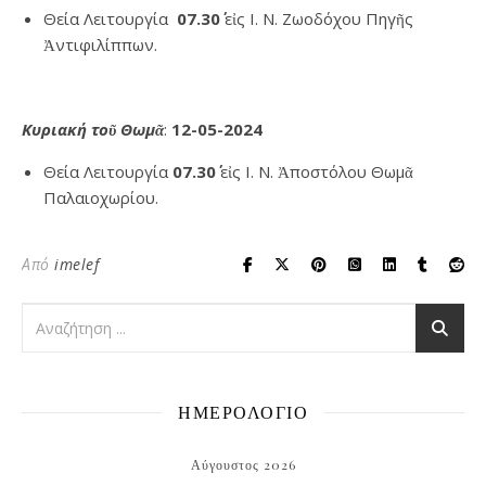
Θεία Λειτουργία
07.30΄
εἰς Ι. Ν. Ζωοδόχου Πηγῆς
Ἀντιφιλίππων.
Κυριακή τοῦ Θωμᾶ
:
12
-05-20
24
Θεία Λειτουργία
07.30΄
εἰς Ι. Ν. Ἀποστόλου Θωμᾶ
Παλαιοχωρίου.
Από
imelef
ΗΜΕΡΟΛΟΓΙΟ
Αύγουστος 2026