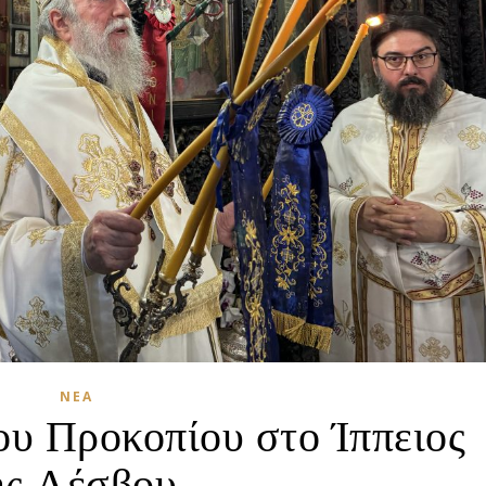
ΝΈΑ
ου Προκοπίου στο Ίππειος
ης Λέσβου