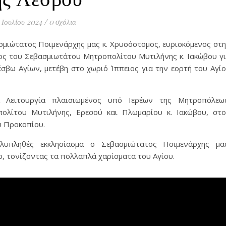
 Ιουλίου 2024
/
0 σχόλια
ασμιώτατος Ποιμενάρχης μας κ. Χρυσόστομος, ευρισκόμενος στ
ος του Σεβασμιωτάτου Μητροπολίτου Μυτιλήνης κ. Ιακώβου γ
έσβω Αγίων, μετέβη στο χωριό Ίππειος για την εορτή του Αγί
 Λειτουργία πλαισιωμένος υπό Ιερέων της Μητροπόλεω
ολίτου Μυτιλήνης, Ερεσού και Πλωμαρίου κ. Ιακώβου, στ
υ Προκοπίου.
υπληθές εκκλησίασμα ο Σεβασμιώτατος Ποιμενάρχης μα
, τονίζοντας τα πολλαπλά χαρίσματα του Αγίου.