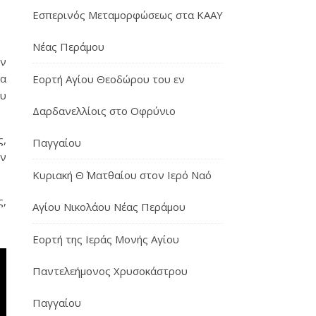
Εσπερινός Μεταμορφώσεως στα ΚΑΑΥ
Νέας Περάμου
ην
ια
Εορτή Αγίου Θεοδώρου του εν
ου
Δαρδανελλίοις στο Οφρύνιο
ς,
Παγγαίου
ον
Κυριακή Θ΄ Ματθαίου στον Ιερό Ναό
ς,
Αγίου Νικολάου Νέας Περάμου
Εορτή της Ιεράς Μονής Αγίου
Παντελεήμονος Χρυσοκάστρου
Παγγαίου