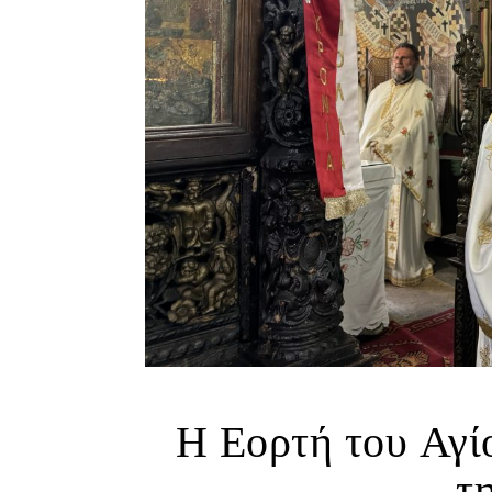
Η Εορτή του Αγί
τ