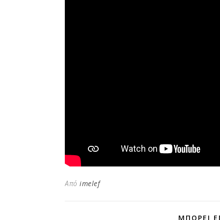
Από
imelef
ΜΠΟΡΕΊ Ε