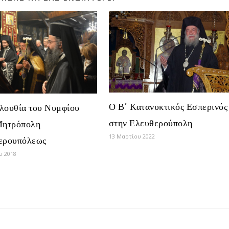
Ο Β΄ Κατανυκτικός Εσπερινός
λουθία του Νυμφίου
στην Ελευθερούπολη
Μητρόπολη
13 Μαρτίου 2022
ερουπόλεως
υ 2018