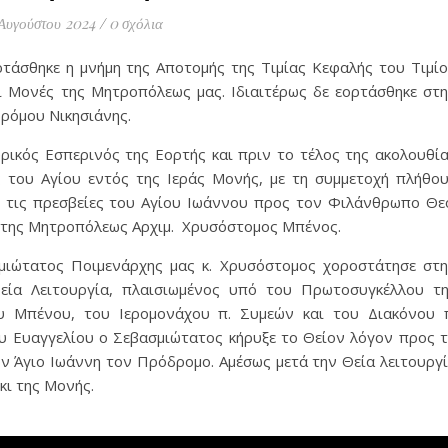
Αυγούστου 2024
/
0 σχόλια
τάσθηκε η μνήμη της Αποτομής της Τιμίας Κεφαλής του Τιμί
ι Μονές της Μητροπόλεως μας. Ιδιαιτέρως δε εορτάσθηκε στ
ρόμου Νικησιάνης.
ρικός Εσπερινός της Εορτής και πριν το τέλος της ακολουθί
ς του Αγίου εντός της Ιεράς Μονής, με τη συμμετοχή πλήθο
τις πρεσβείες του Αγίου Ιωάννου προς τον Φιλάνθρωπο Θε
 της Μητροπόλεως Αρχιμ. Χρυσόστομος Μπένος.
μιώτατος Ποιμενάρχης μας κ. Χρυσόστομος χοροστάτησε στ
εία Λειτουργία, πλαισιωμένος υπό του Πρωτοσυγκέλλου τ
 Μπένου, του Ιερομονάχου π. Συμεών και του Διακόνου 
υ Ευαγγελίου ο Σεβασμιώτατος κήρυξε το Θείον λόγον προς 
 Άγιο Ιωάννη τον Πρόδρομο. Αμέσως μετά την Θεία λειτουργ
κι της Μονής.