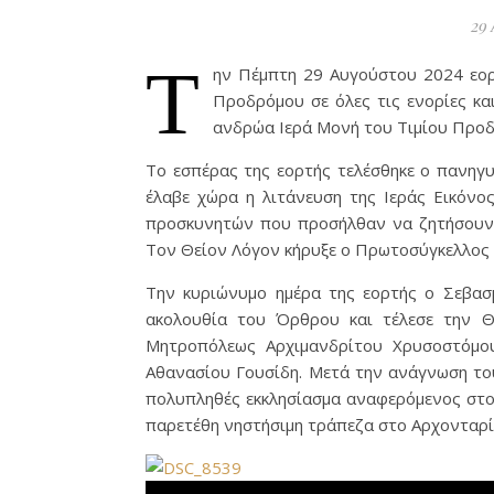
29 
Τ
ην Πέμπτη 29 Αυγούστου 2024 εορ
Προδρόμου σε όλες τις ενορίες κα
ανδρώα Ιερά Μονή του Τιμίου Προδ
Το εσπέρας της εορτής τελέσθηκε ο πανηγυ
έλαβε χώρα η λιτάνευση της Ιεράς Εικόνο
προσκυνητών που προσήλθαν να ζητήσουν 
Τον Θείον Λόγον κήρυξε ο Πρωτοσύγκελλος
Την κυριώνυμο ημέρα της εορτής ο Σεβασ
ακολουθία του Όρθρου και τέλεσε την Θ
Μητροπόλεως Αρχιμανδρίτου Χρυσοστόμου
Αθανασίου Γουσίδη. Μετά την ανάγνωση το
πολυπληθές εκκλησίασμα αναφερόμενος στον
παρετέθη νηστήσιμη τράπεζα στο Αρχονταρί