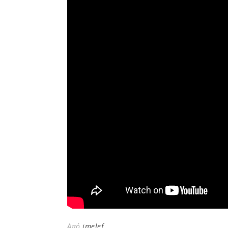
Από
imelef