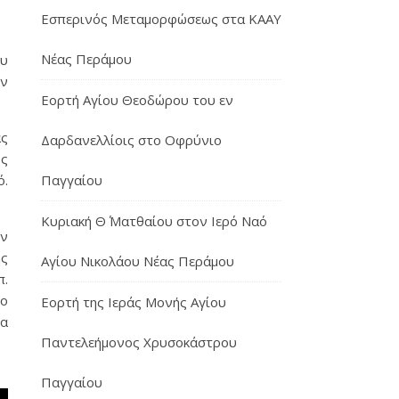
Εσπερινός Μεταμορφώσεως στα ΚΑΑΥ
Νέας Περάμου
ου
ην
Εορτή Αγίου Θεοδώρου του εν
ας
Δαρδανελλίοις στο Οφρύνιο
υς
ό.
Παγγαίου
Κυριακή Θ΄ Ματθαίου στον Ιερό Ναό
ην
ης
Αγίου Νικολάου Νέας Περάμου
π.
το
Εορτή της Ιεράς Μονής Αγίου
ία
Παντελεήμονος Χρυσοκάστρου
Παγγαίου