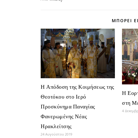
ΜΠΟΡΕΊ Ε
Η Απόδοση της Κοιμήσεως της
Η Εορ
Θεοτόκου στο Ιερό
στη Μ
Προσκύνημα Παναγίας
4 Δεκεμβ
Φανερωμένης Νέας
Ηρακλείτσης
24 Αυγούστου 2019