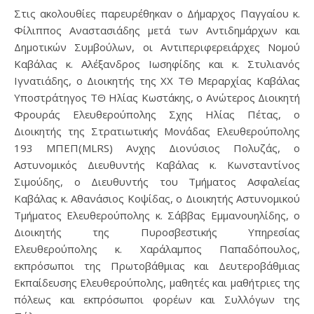
Στις ακολουθίες παρευρέθηκαν
ο Δήμαρχος Παγγαίου κ.
Φίλιππος Αναστασιάδης μετά των Αντιδημάρχων και
Δημοτικών Συμβούλων, οι Αντιπεριφερειάρχες Νομού
Καβάλας κ. Αλέξανδρος Ιωσηφίδης και κ. Στυλιανός
Ιγνατιάδης, ο Διοικητής της ΧΧ ΤΘ Μεραρχίας Καβάλας
Υποστράτηγος ΤΘ Ηλίας Κωστάκης, ο Ανώτερος Διοικητή
Φρουράς Ελευθερούπολης Σχης Ηλίας Πέτας, ο
Διοικητής της Στρατιωτικής Μονάδας Ελευθερούπολης
193 ΜΠΕΠ(MLRS) Ανχης Διονύσιος Πολυζάς, ο
Αστυνομικός Διευθυντής Καβάλας κ. Κωνσταντίνος
Σιμούδης,
ο Διευθυντής του Τμήματος Ασφαλείας
Καβάλας κ. Αθανάσιος Κοψίδας, ο Διοικητής Αστυνομικού
Τμήματος Ελευθερούπολης κ. Σάββας Εμμανουηλίδης, ο
Διοικητής της Πυροσβεστικής Υπηρεσίας
Ελευθερούπολης κ. Χαράλαμπος Παπαδόπουλος,
εκπρόσωποι της Πρωτοβάθμιας και Δευτεροβάθμιας
Εκπαίδευσης Ελευθερούπολης, μαθητές και μαθήτριες της
πόλεως και εκπρόσωποι φορέων και Συλλόγων της