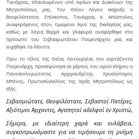
Τανάγρας, πλαισιωμένων υπό Ιερέων και Διακόνων της
Μητροπόλεως μας. Τον Θείον Λόγον εκήρυξε ο
θεοφιλέστατος Επίσκοπος Τανάγρας κ. Απόστολος
αναφερόμενος στον τιμώμενο Άγιο της Εκκλησίας μας,
καθώς με λόγια θερμά και γλαφυρά αναφέρθηκε στο
πρόσωπο του Σεβασμιωτάτου Ποιμενάρχου μας και
ευχήθηκε τα δέοντα.
Πριν το τέλος της Θείας Λειτουργίας τον εορτάζοντα
Ποιμενάρχη, προσεφώνησε εκ μέρους του ιερού κλήρου ο
Πανοσιολογιώτατος Αρχιμανδρίτης Χρυσόστομος
Μπένος, Πρωτοσύγκελλος της Ιεράς Μητροπόλεως ως
εξής:
Σεβασμ
ιώτατε,
Θεοφιλέστατε, Σεβαστοί Πατέρες,
Αξιότιμοι Άρχοντες, Αγαπητοί αδελφοί εν Χριστώ,
Σήμερα, με ιδιαίτερη χαρά και ευλάβεια,
συγκεντρωνόμαστε για να τιμήσουμε τη μνήμη