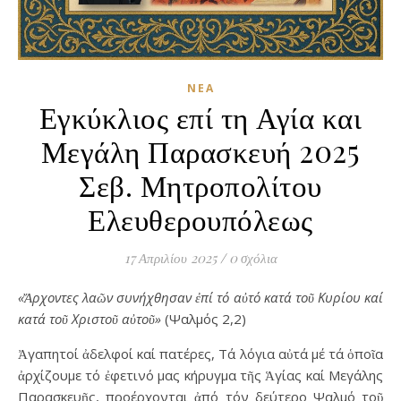
ΝΈΑ
Εγκύκλιος επί τη Αγία και
Μεγάλη Παρασκευή 2025
Σεβ. Μητροπολίτου
Ελευθερουπόλεως
17 Απριλίου 2025
/
0 σχόλια
«Ἄρχοντες λαῶν συνήχθησαν ἐπί τό αὐτό κατά τοῦ Κυρίου καί
κατά τοῦ Χριστοῦ αὐτοῦ»
(Ψαλμός 2,2)
Ἀγαπητοί ἀδελφοί καί πατέρες, Τά λόγια αὐτά μέ τά ὁποῖα
ἀρχίζουμε τό ἐφετινό μας κήρυγμα τῆς Ἁγίας καί Μεγάλης
Παρασκευῆς, προέρχονται ἀπό τόν δεύτερο Ψαλμό τοῦ