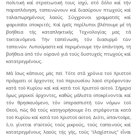
πολιτική καί στρατιωτική τους ἰσχύ, στό δόλο καί τήν
παραπλάνηση, ταπεινώνουν καί διασύρουν πτωχούς καί
ταλαιπωρημένους λαούς. Σύγχρονοι γραμματεῖς καί
φαρισαῖοι ὑποκριτές. Καί ἐμεῖς περίλυποι βλέπουμε μέ τή
βοήθεια τῆς καταπληκτικῆς Τεχνολογίας μας τά
τεκταινόμενα. Τήν ταπείνωση, τόν διασυρμό τῶν
ταπεινῶν. Λυπούμαστε καί περιμένουμε τήν ἀπάντηση, τή
βοήθεια ἀπό τόν οὐρανό γιά τούς δυστυχεῖς πτωχούς καί
κατατρεγμένους.
Μά ἴσως κάποιος μᾶς πεῖ. Τότε στά χρόνια τοῦ Χριστοῦ
πράγματι οἱ ἄρχοντες τοῦ περιουσίου λαοῦ στρέφονταν
κατά τοῦ Κυρίου καί καί κατά τοῦ Χριστοῦ αὐτοῦ. Σήμερα
ὅμως μερικοί ἄρχοντες, καθώς μάλιστα ὑποκρίνονται καί
τόν θρησκευόμενο, τόν ὑπερασπιστή τῶν νόμων τοῦ
Θεοῦ, πῶς θά τούς κατηγορήσουμε ὅτι στρέφονται κατά
τοῦ Κυρίου καί κατά τοῦ Χριστοῦ αὐτοῦ; Διότι, ἀπαντοῦμε,
ὅ,τι γίνεται σ’αὐτούς τούς μικρούς, τούς ταπεινούς καί
κατατρεγμένους λαούς τῆς γῆς, τούς “ἐλαχίστους” εἶναι