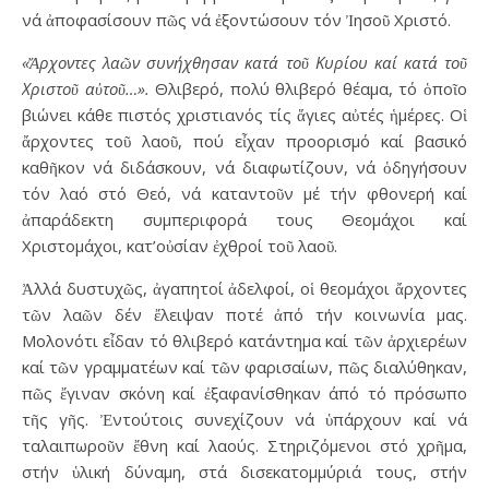
νά ἀποφασίσουν πῶς νά ἐξοντώσουν τόν Ἰησοῦ Χριστό.
«Ἄρχοντες λαῶν συνήχθησαν κατά τοῦ Κυρίου καί κατά τοῦ
Χριστοῦ αὐτοῦ…».
Θλιβερό, πολύ θλιβερό θέαμα, τό ὁποῖο
βιώνει κάθε πιστός χριστιανός τίς ἅγιες αὐτές ἡμέρες. Οἱ
ἄρχοντες τοῦ λαοῦ, πού εἶχαν προορισμό καί βασικό
καθῆκον νά διδάσκουν, νά διαφωτίζουν, νά ὁδηγήσουν
τόν λαό στό Θεό, νά καταντοῦν μέ τήν φθονερή καί
ἀπαράδεκτη συμπεριφορά τους Θεομάχοι καί
Χριστομάχοι, κατ’οὐσίαν ἐχθροί τοῦ λαοῦ.
Ἀλλά δυστυχῶς, ἀγαπητοί ἀδελφοί, οἱ θεομάχοι ἄρχοντες
τῶν λαῶν δέν ἔλειψαν ποτέ ἀπό τήν κοινωνία μας.
Μολονότι εἶδαν τό θλιβερό κατάντημα καί τῶν ἀρχιερέων
καί τῶν γραμματέων καί τῶν φαρισαίων, πῶς διαλύθηκαν,
πῶς ἔγιναν σκόνη καί ἐξαφανίσθηκαν άπό τό πρόσωπο
τῆς γῆς. Ἐντούτοις συνεχίζουν νά ὑπάρχουν καί νά
ταλαιπωροῦν ἔθνη καί λαούς. Στηριζόμενοι στό χρῆμα,
στήν ὑλική δύναμη, στά δισεκατομμύριά τους, στήν