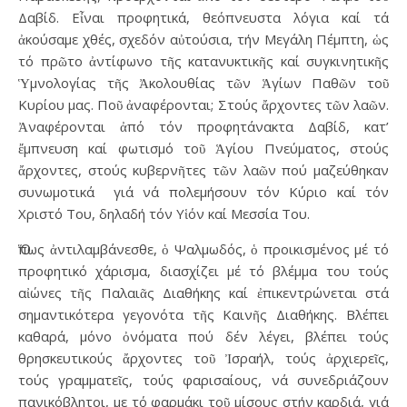
Δαβίδ. Εἶναι προφητικά, θεόπνευστα λόγια καί τά
ἀκούσαμε χθές, σχεδόν αὐτούσια, τήν Μεγάλη Πέμπτη, ὡς
τό πρῶτο ἀντίφωνο τῆς κατανυκτικῆς καί συγκινητικῆς
Ὑμνολογίας τῆς Ἀκολουθίας τῶν Ἁγίων Παθῶν τοῦ
Κυρίου μας. Ποῦ ἀναφέρονται; Στούς ἄρχοντες τῶν λαῶν.
Ἀναφέρονται ἀπό τόν προφητάνακτα Δαβίδ, κατ’
ἔμπνευση καί φωτισμό τοῦ Ἁγίου Πνεύματος, στούς
ἄρχοντες, στούς κυβερνῆτες τῶν λαῶν πού μαζεύθηκαν
συνωμοτικά γιά νά πολεμήσουν τόν Κύριο καί τόν
Χριστό Του, δηλαδή τόν Υἱόν καί Μεσσία Του.
Ὅπως ἀντιλαμβάνεσθε, ὁ Ψαλμωδός, ὁ προικισμένος μέ τό
προφητικό χάρισμα, διασχίζει μέ τό βλέμμα του τούς
αἰώνες τῆς Παλαιᾶς Διαθήκης καί ἐπικεντρώνεται στά
σημαντικότερα γεγονότα τῆς Καινῆς Διαθήκης. Βλέπει
καθαρά, μόνο ὀνόματα πού δέν λέγει, βλέπει τούς
θρησκευτικούς ἄρχοντες τοῦ Ἰσραήλ, τούς ἀρχιερεῖς,
τούς γραμματεῖς, τούς φαρισαίους, νά συνεδριάζουν
πανικόβλητοι, με τό φαρμάκι τοῦ μίσους στήν καρδιά, γιά