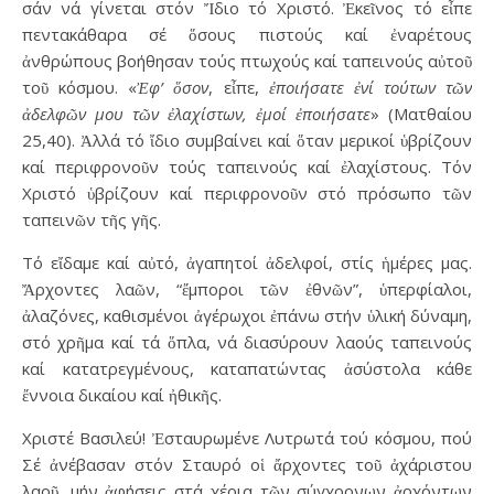
σάν νά γίνεται στόν Ἴδιο τό Χριστό. Ἐκεῖνος τό εἶπε
πεντακάθαρα σέ ὅσους πιστούς καί ἐναρέτους
ἀνθρώπους βοήθησαν τούς πτωχούς καί ταπεινούς αὐτοῦ
τοῦ κόσμου. «
Ἐφ’ ὅσον
, εἶπε,
ἐποιήσατε ἐνί τούτων τῶν
ἀδελφῶν μου τῶν ἐλαχίστων, ἐμοί ἐποιήσατε
» (Ματθαίου
25,40). Ἀλλά τό ἴδιο συμβαίνει καί ὅταν μερικοί ὑβρίζουν
καί περιφρονοῦν τούς ταπεινούς καί ἐλαχίστους. Τόν
Χριστό ὑβρίζουν καί περιφρονοῦν στό πρόσωπο τῶν
ταπεινῶν τῆς γῆς.
Τό εἴδαμε καί αὐτό, ἀγαπητοί ἀδελφοί, στίς ἡμέρες μας.
Ἄρχοντες λαῶν, “ἔμποροι τῶν ἐθνῶν”, ὑπερφίαλοι,
ἀλαζόνες, καθισμένοι ἀγέρωχοι ἐπάνω στήν ὑλική δύναμη,
στό χρῆμα καί τά ὅπλα, νά διασύρουν λαούς ταπεινούς
καί κατατρεγμένους, καταπατώντας ἀσύστολα κάθε
ἔννοια δικαίου καί ἠθικῆς.
Χριστέ Βασιλεύ! Ἐσταυρωμένε Λυτρωτά τού κόσμου, πού
Σέ ἀνέβασαν στόν Σταυρό οἱ ἄρχοντες τοῦ ἀχάριστου
λαοῦ, μήν ἀφήσεις στά χέρια τῶν σύγχρονων ἀρχόντων