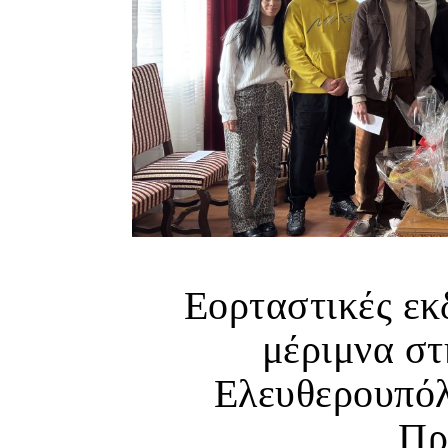
Εορταστικές εκ
μέριμνα σ
Ελευθερουπόλ
Πρ