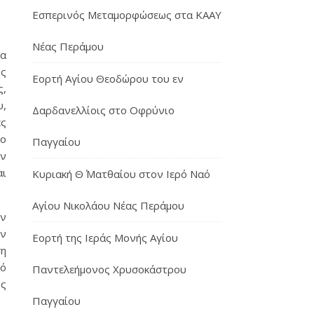
Εσπερινός Μεταμορφώσεως στα ΚΑΑΥ
Νέας Περάμου
ρα
ως
Εορτή Αγίου Θεοδώρου του εν
ς,
υ,
Δαρδανελλίοις στο Οφρύνιο
ες
το
Παγγαίου
αν
αι
Κυριακή Θ΄ Ματθαίου στον Ιερό Ναό
Αγίου Νικολάου Νέας Περάμου
ον
ων
Εορτή της Ιεράς Μονής Αγίου
ση
πό
Παντελεήμονος Χρυσοκάστρου
ής
Παγγαίου