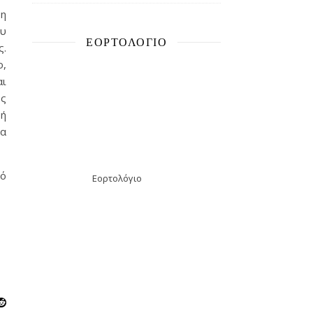
νη
ου
ΕΟΡΤΟΛΌΓΙΟ
ς.
ο,
αι
ος
 ή
ρα
πό
Εορτολόγιο