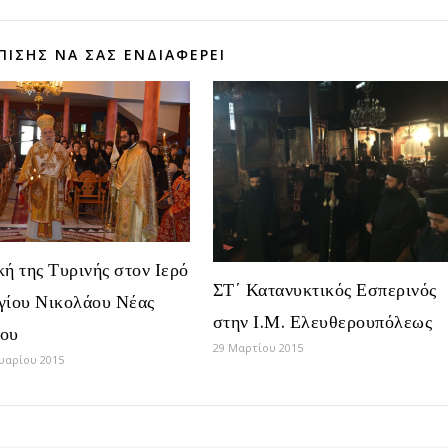
ΠΊΣΗΣ ΝΑ ΣΑΣ ΕΝΔΙΑΦΈΡΕΙ
ή της Τυρινής στον Ιερό
ΣΤ΄ Κατανυκτικός Εσπερινός
γίου Νικολάου Νέας
στην Ι.Μ. Ελευθερουπόλεως
ου
29 Μαρτίου 2015
υαρίου 2015