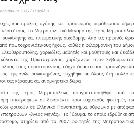
Δεκεμβρίου 2025
/
0 σχόλια
 ευχές και πράξεις αγάπης και προσφοράς σημάδευσαν σήμε
 νέου έτους, το Μητροπολιτικό Μέγαρο της Ιεράς Μητροπόλε
 συγκίνησης και πνευματικής οικοδομής. Από τις πρωινές ώρε
πό πρωτοχρονιάτικους ήχους, καθώς η φιλαρμονική του Δήμο
λευθερούπολης, χορωδίες, μαθητές και μαθήτριες και δεκάδ
 κάλαντα της Πρωτοχρονιάς, χαρίζοντας στον Σεβασμιώτα
ε όλους τους παρισταμένους, εύηχα άσματα που προανήγγειλ
τος, εμφανώς συγκινημένος, ευχήθηκε σε όλους έτη πολλά κ
οντας κέρασμα και αναμνηστικά δώρα.
φεία της Ιεράς Μητροπόλεως πραγματοποιήθηκε από τ
νομή υποτροφιών σε δεκαπέντε προπτυχιακούς φοιτητές τ
οίοι φοιτούν σε Ελληνικά Πανεπιστήμια, σύμφωνα με απόφα
 Υποτροφιών «Άγιος Μηνάς». Το Ίδρυμα, το οποίο ιδρύθηκε α
σόστομο, στηρίζει από το 2007 φοιτητές της Μητροπολιτικ