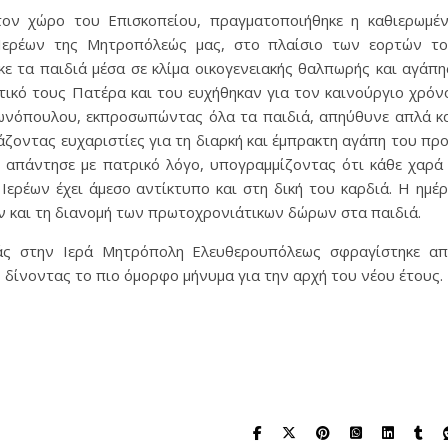
τον χώρο του Επισκοπείου, πραγματοποιήθηκε η καθιερωμέ
 Ιερέων της Μητροπόλεώς μας, στο πλαίσιο των εορτών τ
 τα παιδιά μέσα σε κλίμα οικογενειακής θαλπωρής και αγάπη
ικό τους Πατέρα και του ευχήθηκαν για τον καινούργιο χρόν
ωνόπουλου, εκπροσωπώντας όλα τα παιδιά, απηύθυνε απλά κ
άζοντας ευχαριστίες για τη διαρκή και έμπρακτη αγάπη του πρ
ος απάντησε με πατρικό λόγο, υπογραμμίζοντας ότι κάθε χαρά
Ιερέων έχει άμεσο αντίκτυπο και στη δική του καρδιά. Η ημέ
 και τη διανομή των πρωτοχρονιάτικων δώρων στα παιδιά.
άς στην Ιερά Μητρόπολη Ελευθερουπόλεως σφραγίστηκε α
, δίνοντας το πιο όμορφο μήνυμα για την αρχή του νέου έτους.