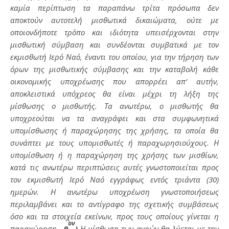
καμία περίπτωση τα παραπάνω τρίτα πρόσωπα δεν
αποκτούν αυτοτελή μισθωτικά δικαιώματα, ούτε με
οποιονδήποτε τρόπο και ιδιότητα υπεισέρχονται στην
μισθωτική σύμβαση και συνδέονται συμβατικά με τον
εκμισθωτή Ιερό Ναό, έναντι του οποίου, για την τήρηση των
όρων της μισθωτικής σύμβασης και την καταβολή κάθε
οικονομικής υποχρέωσης που απορρέει απ’ αυτήν,
αποκλειστικά υπόχρεος θα είναι μέχρι τη λήξη της
μίσθωσης ο μισθωτής. Τα ανωτέρω, ο μισθωτής θα
υποχρεούται να τα αναγράφει και στα συμφωνητικά
υπομίσθωσης ή παραχώρησης της χρήσης, τα οποία θα
συνάπτει με τους υπομισθωτές ή παραχωρησιούχους. Η
υπομίσθωση ή η παραχώρηση της χρήσης των μισθίων,
κατά τις ανωτέρω περιπτώσεις αυτές γνωστοποιείται προς
τον εκμισθωτή Ιερό Ναό εγγράφως εντός τριάντα (30)
ημερών. Η ανωτέρω υποχρέωση γνωστοποιήσεως
περιλαμβάνει και το αντίγραφο της σχετικής συμβάσεως
όσο και τα στοιχεία εκείνων, προς τους οποίους γίνεται η
ον
παραχώρηση.-
9
)
Η μίσθωση των αγρών θα λύεται με την