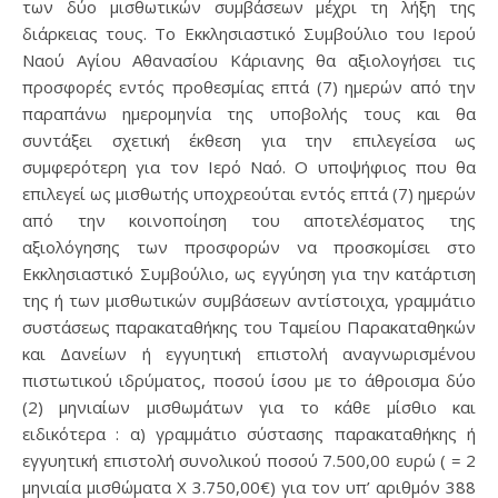
των δύο μισθωτικών συμβάσεων μέχρι τη λήξη της
διάρκειας τους. Το Εκκλησιαστικό Συμβούλιο του Ιερού
Ναού Αγίου Αθανασίου Κάριανης θα αξιολογήσει τις
προσφορές εντός προθεσμίας επτά (7) ημερών από την
παραπάνω ημερομηνία της υποβολής τους και θα
συντάξει σχετική έκθεση για την επιλεγείσα ως
συμφερότερη για τον Ιερό Ναό. Ο υποψήφιος που θα
επιλεγεί ως μισθωτής υποχρεούται εντός επτά (7) ημερών
από την κοινοποίηση του αποτελέσματος της
αξιολόγησης των προσφορών να προσκομίσει στο
Εκκλησιαστικό Συμβούλιο, ως εγγύηση για την κατάρτιση
της ή των μισθωτικών συμβάσεων αντίστοιχα, γραμμάτιο
συστάσεως παρακαταθήκης του Ταμείου Παρακαταθηκών
και Δανείων ή εγγυητική επιστολή αναγνωρισμένου
πιστωτικού ιδρύματος, ποσού ίσου με το άθροισμα δύο
(2) μηνιαίων μισθωμάτων για το κάθε μίσθιο και
ειδικότερα : α) γραμμάτιο σύστασης παρακαταθήκης ή
εγγυητική επιστολή συνολικού ποσού 7.500,00 ευρώ ( = 2
μηνιαία μισθώματα Χ 3.750,00€) για τον υπ’ αριθμόν 388