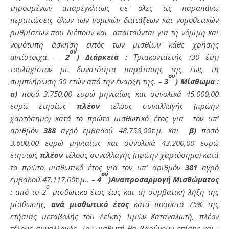
τηρουμένων απαρεγκλίτως σε όλες τις παραπάνω
περιπτώσεις όλων των νομικών διατάξεων και νομοθετικών
ρυθμίσεων που διέπουν και απαιτούνται για τη νόμιμη και
νομότυπη άσκηση εντός των μισθίων κάθε χρήσης
ον
αντίστοιχα. –
2
) Διάρκεια :
Τριακονταετής (30 έτη)
τουλάχιστον με δυνατότητα παράτασης της έως τη
ον
συμπλήρωση 50 ετών από την έναρξη της. –
3
) Μίσθωμα :
α)
ποσό 3.750,00 ευρώ μηνιαίως και συνολικά 45.000,00
ευρώ ετησίως
πλέον
τέλους συναλλαγής (πρώην
χαρτόσημο) κατά το πρώτο μισθωτικό έτος για τον υπ’
αριθμόν
388
αγρό εμβαδού 48.758,00τ.μ. και
β)
ποσό
3.600,00 ευρώ μηνιαίως και συνολικά 43.200,00 ευρώ
ετησίως
πλέον
τέλους συναλλαγής (πρώην χαρτόσημο) κατά
το πρώτο μισθωτικό έτος για τον υπ’ αριθμόν
381
αγρό
ον
εμβαδού 47.117,00τ.μ.. –
4
)Αναπροσαρμογή Μισθώματος
ο
:
από το 2
μισθωτικό έτος έως και τη συμβατική λήξη της
μίσθωσης,
ανά μισθωτικό έτος
κατά ποσοστό 75% της
ετήσιας μεταβολής του Δείκτη Τιμών Καταναλωτή, πλέον
τέλους συναλλαγής. Τον μισθωτή θα βαρύνουν επίσης και :