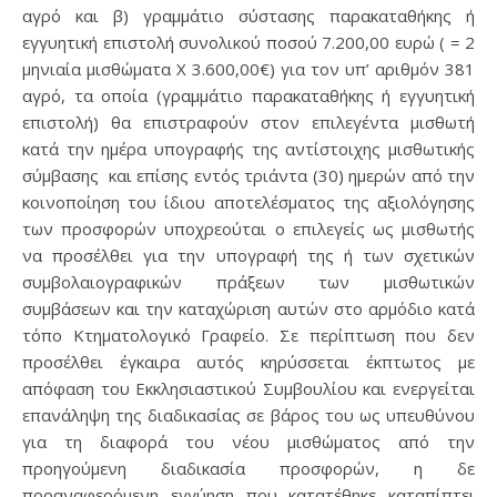
αγρό και β) γραμμάτιο σύστασης παρακαταθήκης ή
εγγυητική επιστολή συνολικού ποσού 7.200,00 ευρώ ( = 2
μηνιαία μισθώματα Χ 3.600,00€) για τον υπ’ αριθμόν 381
αγρό, τα οποία (γραμμάτιο παρακαταθήκης ή εγγυητική
επιστολή) θα επιστραφούν στον επιλεγέντα μισθωτή
κατά την ημέρα υπογραφής της αντίστοιχης μισθωτικής
σύμβασης και επίσης εντός τριάντα (30) ημερών από την
κοινοποίηση του ίδιου αποτελέσματος της αξιολόγησης
των προσφορών υποχρεούται ο επιλεγείς ως μισθωτής
να προσέλθει για την υπογραφή της ή των σχετικών
συμβολαιογραφικών πράξεων των μισθωτικών
συμβάσεων και την καταχώριση αυτών στο αρμόδιο κατά
τόπο Κτηματολογικό Γραφείο. Σε περίπτωση που δεν
προσέλθει έγκαιρα αυτός κηρύσσεται έκπτωτος με
απόφαση του Εκκλησιαστικού Συμβουλίου και ενεργείται
επανάληψη της διαδικασίας σε βάρος του ως υπευθύνου
για τη διαφορά του νέου μισθώματος από την
προηγούμενη διαδικασία προσφορών, η δε
προαναφερόμενη εγγύηση που κατατέθηκε καταπίπτει