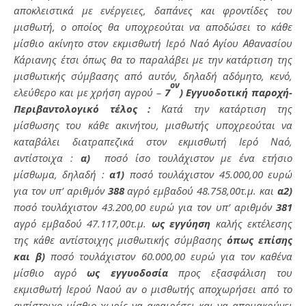
αποκλειστικά με ενέργειες, δαπάνες και φροντίδες του
μισθωτή, ο οποίος θα υποχρεούται να αποδώσει το κάθε
μίσθιο ακίνητο στον εκμισθωτή Ιερό Ναό Αγίου Αθανασίου
Κάριανης έτσι όπως θα το παραλάβει με την κατάρτιση της
μισθωτικής σύμβασης από αυτόν, δηλαδή αδόμητο, κενό,
ον
ελεύθερο και με χρήση αγρού –
7
) Εγγυοδοτική παροχή-
Περιβαντολογικό τέλος :
Κατά την κατάρτιση της
μίσθωσης του κάθε ακινήτου, μισθωτής υποχρεούται να
καταβάλει διατραπεζικά στον εκμισθωτή Ιερό Ναό,
αντίστοιχα :
α)
ποσό ίσο τουλάχιστον με ένα ετήσιο
μίσθωμα, δηλαδή :
α1)
ποσό τουλάχιστον 45.000,00 ευρώ
για τον υπ’ αριθμόν
388
αγρό εμβαδού 48.758,00τ.μ. και
α2)
ποσό τουλάχιστον 43.200,00 ευρώ για τον υπ’ αριθμόν
381
αγρό εμβαδού 47.117,00τ.μ.
ως εγγύηση
καλής εκτέλεσης
της κάθε αντίστοιχης μισθωτικής σύμβασης
όπως επίσης
και β)
ποσό τουλάχιστον 60.000,00 ευρώ για τον καθένα
μίσθιο αγρό
ως εγγυοδοσία
προς εξασφάλιση του
εκμισθωτή Ιερού Ναού αν ο μισθωτής αποχωρήσει από το
αντίστοιχο μίσθιο χωρίς να αφαιρέσει και να απομακρύνει