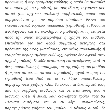
προσωπική ή περιορισμένης ευθύνης, η οποία θα συσταθεί
με συμμετοχή του μισθωτή, με τους ίδιους, ισχύοντες μετ’
αυτού (του αρχικού μισθωτή) συμβατικούς όρους που
συμφωνούνται με την παρούσα σύμβαση. Έναντι του
εκκλησιαστικού νομικού προσώπου (εκμισθωτή) ευθύνονται
αλληλεγγύως και εις ολόκληρον ο μισθωτής και η εταιρεία
προς την οποία παραχωρήθηκε η χρήση του μισθίου.
Επιτρέπεται για μια φορά συμβατική μεταβολή στα
πρόσωπα της (νέας μισθώτριας) εταιρείας (προσωπικής ή
εταιρείας περιορισμένης ευθύνης) εφόσον δεν αφορά στον
αρχικό μισθωτή. Σε κάθε περίπτωση επιτρεπόμενης, κατά τα
άνω, υπομίσθωσης ή παραχώρησης της χρήσης του μισθίου
ή μέρους αυτού, σε τρίτους, ο μισθωτής εγγυάται προς τον
εκμισθωτή Ιερό Ναό ότι οι εν λόγω υπομισθώσεις,
παραχωρήσεις χρήσης κ.λπ., θα έλκουν τα δικαιώματά τους
από την σύμβαση μίσθωσης και σε περίπτωση που η
μίσθωση λήξει ή λυθεί, καθ’ οιονδήποτε τρόπο, τότε θα
λύνονται αυτόματα και οι εν λόγω υπομισθώσεις,
παραχωρήσεις χρήσης του μισθίου ή μέρους αυτού. Σε