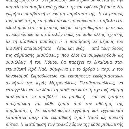
πάροδο του συμβατικού χρόνου της και εφόσον βεβαίως δεν
χωρήσει συμβατική ή νόμιμη παράταση της.
Η εκ μέρους
του μισθωτή μη εμπρόθεσμη και προσήκουσα καταβολή είτε
ολοκλήρου είτε και μέρους ακόμα του μισθώματος μετά των
αναλογούντων σε αυτό τελών όπως και κάθε άλλης σχετικής
με τη μίσθωση δαπάνης ή η παράβαση εκ μέρους του
μισθωτή οποιουδήποτε – έστω και ενός – από τους όρους
της σύμβασης μισθώσεως, που όλοι θα συμφωνηθούν ως
ουσιώδεις, ή του Νόμου, θα παρέχει το δικαίωμα στον
εκμισθωτή Ιερό Ναό, σύμφωνα με το άρθρο 9 παρ. 2 του
Κανονισμού Εκμισθώσεως και εκποιήσεως εκκλησιαστικών
ακινήτων της Ιεράς Μητροπόλεως Ελευθερουπόλεως, να
καταγγείλει και να λύσει τη μίσθωση κατά τη σχετική νόμιμη
διαδικασία, να αποβάλει τον μισθωτή και να ζητήσει
αποζημίωση για κάθε ζημία από την αθέτηση της
σύμβασης, η δε καταβληθείσα εγγύηση και εγγυοδοσία
καταπίπτει υπέρ του εκμισθωτή Ιερού Ναού ως ποινική
ρήτρα. Η διατύπωση των τελικών όρων της κάθε μισθωτικής