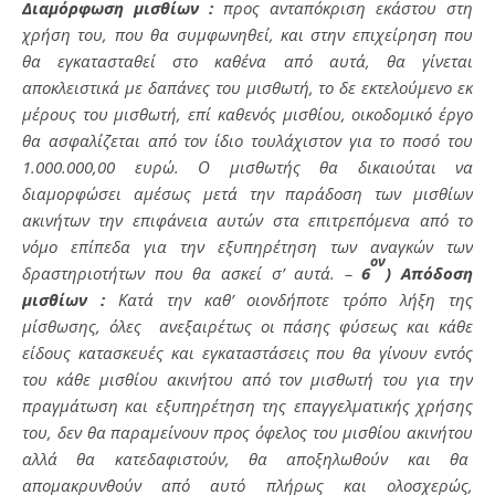
Διαμόρφωση μισθίων :
προς ανταπόκριση εκάστου στη
χρήση του, που θα συμφωνηθεί, και στην επιχείρηση που
θα εγκατασταθεί στο καθένα από αυτά, θα γίνεται
αποκλειστικά με δαπάνες του μισθωτή, το δε εκτελούμενο εκ
μέρους του μισθωτή, επί καθενός μισθίου, οικοδομικό έργο
θα ασφαλίζεται από τον ίδιο τουλάχιστον για το ποσό του
1.000.000,00 ευρώ. Ο μισθωτής θα δικαιούται να
διαμορφώσει αμέσως μετά την παράδοση των μισθίων
ακινήτων την επιφάνεια αυτών στα επιτρεπόμενα από το
νόμο επίπεδα για την εξυπηρέτηση των αναγκών των
ον
δραστηριοτήτων που θα ασκεί σ’ αυτά. –
6
) Απόδοση
μισθίων :
Κατά την καθ’ οιονδήποτε τρόπο λήξη της
μίσθωσης, όλες ανεξαιρέτως οι πάσης φύσεως και κάθε
είδους κατασκευές και εγκαταστάσεις που θα γίνουν εντός
του κάθε μισθίου ακινήτου από τον μισθωτή του για την
πραγμάτωση και εξυπηρέτηση της επαγγελματικής χρήσης
του, δεν θα παραμείνουν προς όφελος του μισθίου ακινήτου
αλλά θα κατεδαφιστούν, θα αποξηλωθούν και θα
απομακρυνθούν από αυτό πλήρως και ολοσχερώς,