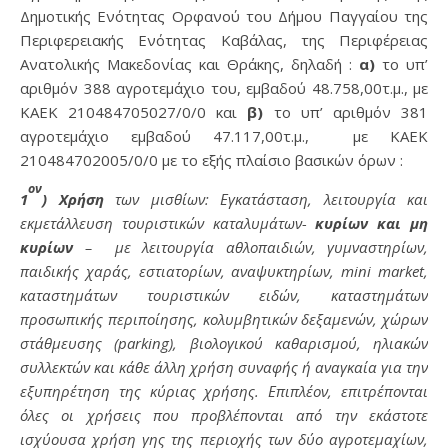
Δημοτικής Ενότητας Ορφανού του Δήμου Παγγαίου της
Περιφερειακής Ενότητας Καβάλας, της Περιφέρειας
Ανατολικής Μακεδονίας και Θράκης, δηλαδή :
α)
το υπ’
αριθμόν 388 αγροτεμάχιο του, εμβαδού 48.758,00τ.μ., με
ΚΑΕΚ 210484705027/0/0 και
β)
το υπ’ αριθμόν 381
αγροτεμάχιο εμβαδού 47.117,00τ.μ.,
με ΚΑΕΚ
210484702005/0/0 με το εξής πλαίσιο βασικών όρων :
ον
1
) Χρήση
των μισθίων: Εγκατάσταση, λειτουργία και
εκμετάλλευση τουριστικών καταλυμάτων-
κυρίων και μη
κυρίων
– με λειτουργία
αθλοπαιδιών, γυμναστηρίων,
παιδικής χαράς, εστιατορίων, αναψυκτηρίων, mini market,
καταστημάτων τουριστικών ειδών, καταστημάτων
προσωπικής περιποίησης, κολυμβητικών δεξαμενών, χώρων
στάθμευσης (parking), βιολογικού καθαρισμού, ηλιακών
συλλεκτών και κάθε άλλη χρήση συναφής ή αναγκαία για την
εξυπηρέτηση της κύριας χρήσης. Επιπλέον, επιτρέπονται
όλες οι χρήσεις που προβλέπονται από την εκάστοτε
ισχύουσα χρήση γης της περιοχής των δύο αγροτεμαχίων,