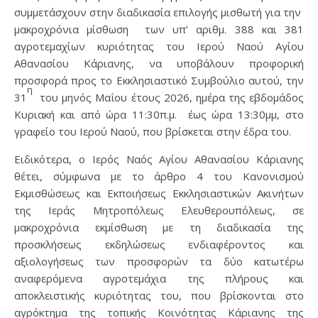
συμμετάσχουν στην διαδικασία επιλογής μισθωτή για την
μακροχρόνια μίσθωση των υπ’ αριθμ. 388 και 381
αγροτεμαχίων κυριότητας του Ιερού Ναού Αγίου
Αθανασίου Κάριανης, να υποβάλουν προφορική
προσφορά προς το Εκκλησιαστικό Συμβούλιο αυτού, την
η
31
του μηνός Μαΐου έτους 2026, ημέρα της εβδομάδος
Κυριακή και από ώρα 11:30π.μ. έως ώρα 13:30μμ, στο
γραφείο του Ιερού Ναού, που βρίσκεται στην έδρα του.
Ειδικότερα, ο Ιερός Ναός Αγίου Αθανασίου Κάριανης
θέτει, σύμφωνα με το άρθρο 4 του Κανονισμού
Εκμισθώσεως και Εκποιήσεως Εκκλησιαστικών Ακινήτων
της Ιεράς Μητροπόλεως Ελευθερουπόλεως, σε
μακροχρόνια εκμίσθωση με τη διαδικασία της
προσκλήσεως εκδηλώσεως ενδιαφέροντος και
αξιολογήσεως των προσφορών τα δύο κατωτέρω
αναφερόμενα αγροτεμάχια της πλήρους και
αποκλειστικής κυριότητας του, που βρίσκονται στο
αγρόκτημα της τοπικής Κοινότητας Κάριανης της