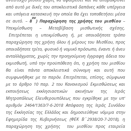
από αυτό με δικές του αποκλειστικά δαπάνες κάθε υπέργεια
και υπόγεια κατασκευή την οποία θα έχει τοποθετήσει μέσα
ον
σε αυτό. –
8
)
Παραχώρηση της χρήσης του μισθίου
–
Υπεκμίσθωση – Μεταβίβαση μισθωτικής σχέσης.
Επιτρέπεται η υπεκμίσθωση ή, με οποιοδήποτε τρόπο
παραχώρηση της χρήση όλου ή μέρους του Μισθίου, προς
οποιοδήποτε τρίτο, φυσικό ή νομικό πρόσωπο, έναντι ή άνευ
ανταλλάγματος, χωρίς την προηγούμενη έγγραφη άδεια του
εκμισθωτή, υπό την προϋπόθεση ότι, η χρήση του μισθίου
θα είναι πάντα αποκλειστικά σύννομη και αυτή που
συμφωνήθηκε με το παρόν. Επιτρέπεται, επίσης, σύμφωνα
με το άρθρο 10 παρ. 2 του Κανονισμού Εκμισθώσεως και
εκποιήσεως εκκλησιαστικών ακινήτων της Ιεράς
Μητροπόλεως Ελευθερουπόλεως που εγκρίθηκε με την υπ’
αριθμόν 2464/1363/7-6-2018 Απόφαση της Ιεράς Συνόδου
της Εκκλησίας της Ελλάδος και δημοσιεύθηκε νόμιμα στην
Εφημερίδα της Κυβερνήσεως (ΦΕΚ Β΄ 2938/20-7-2018), η
παραχώρηση της χρήσης του μισθίου προς εταιρεία