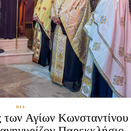
ΝΈΑ
ς των Αγίων Κωνσταντίνου
πανηγυρίζον Παρεκκλήσιο