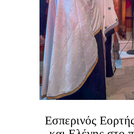
Εσπερινός Εορτή
και Ελένης στο 