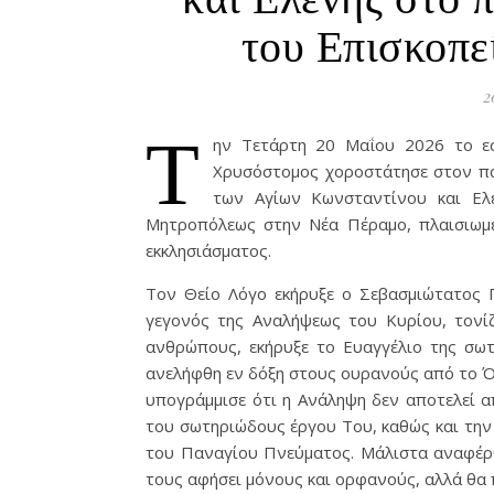
του Επισκοπε
2
Τ
ην Τετάρτη 20 Μαΐου 2026 το εσ
Χρυσόστομος χοροστάτησε στον πα
των Αγίων Κωνσταντίνου και Ελέ
Μητροπόλεως στην Νέα Πέραμο, πλαισιωμέ
εκκλησιάσματος.
Τον Θείο Λόγο εκήρυξε ο Σεβασμιώτατος 
γεγονός της Αναλήψεως του Κυρίου, τονί
ανθρώπους, εκήρυξε το Ευαγγέλιο της σωτ
ανελήφθη εν δόξη στους ουρανούς από το Ό
υπογράμμισε ότι η Ανάληψη δεν αποτελεί 
του σωτηριώδους έργου Του, καθώς και την
του Παναγίου Πνεύματος. Μάλιστα αναφέρθ
τους αφήσει μόνους και ορφανούς, αλλά θα 