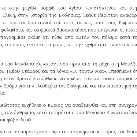
ηκε στην μεγάλη μορφή του Αγίου Κωνσταντίνου και στ
α Ελένη, στην ιστορία της Εκκλησίας. Έκανε ιδιαίτερη αναφο
οι πρώτοι Χριστιανοί επί τρεις αιώνες από τους Ρωμαίο
 φυλακίσεις και τα φρικτά βασανιστήρια που υπέμεναν οι πιστ
 Υπογράμμισε ακόμη ότι πίσω από αυτόν τον πόλεμο κατά τ
, ο οποίος ενέπνεε το μίσος και την εχθρότητα εναντίον τ
α του Μεγάλου Κωνσταντίνου πριν από τη μάχη στη Μουλβ
ου Τιμίου Σταυρού και τα λόγια «Εν τούτω νίκα». Επεσήμανε ό
η στον Χριστό κατόρθωσε να νικήσει τον αντίπαλό του και 
 δρόμο για την ελευθερία της Εκκλησίας και την επικράτηση τ
ία.
ιώτατος ευχήθηκε ο Κύριος να αναδεικνύει και στη σύγχρο
ρος τον άνθρωπο, κατά το πρότυπο του Μεγάλου Κωνσταντίνο
και φόβο Θεού.
άγιο στον παρακείμενο τάφο του αειμνήστου κτίτορος του Ναο