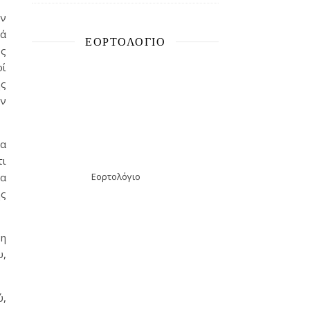
ην
ρά
ΕΟΡΤΟΛΌΓΙΟ
υς
οί
ης
ων
ία
τι
να
Εορτολόγιο
ης
νη
υ,
ύ,