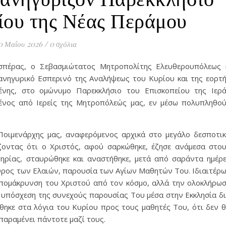
ίου της Νέας Περάμου
0 Μαΐου 2026
/
0 σχόλια
πέρας, ο Σεβασμιώτατος Μητροπολίτης Ελευθερουπόλεως 
νηγυρικό Εσπερινό της Αναλήψεως του Κυρίου και της εορτ
νης, στο ομώνυμο Παρεκκλήσιο του Επισκοπείου της Ιερ
νος από Ιερείς της Μητροπόλεώς μας, εν μέσω πολυπληθο
Ποιμενάρχης μας, αναφερόμενος αρχικά στο μεγάλο δεσποτι
ζοντας ότι ο Χριστός, αφού σαρκώθηκε, έζησε ανάμεσα στο
ηρίας, σταυρώθηκε και αναστήθηκε, μετά από σαράντα ημέρ
ρος των Ελαιών, παρουσία των Αγίων Μαθητών Του. Ιδιαιτέρ
απομάκρυνση του Χριστού από τον κόσμο, αλλά την ολοκλήρω
 υπόσχεση της συνεχούς παρουσίας Του μέσα στην Εκκλησία δ
ηκε στα λόγια του Κυρίου προς τους μαθητές Του, ότι δεν 
παραμένει πάντοτε μαζί τους.