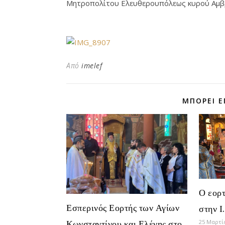
Μητροπολίτου Ελευθερουπόλεως κυρού Αμβ
Από
imelef
ΜΠΟΡΕΊ Ε
Ο εορτ
Εσπερινός Εορτής των Αγίων
στην 
Κωνσταντίνου και Ελένης στο
25 Μαρτί