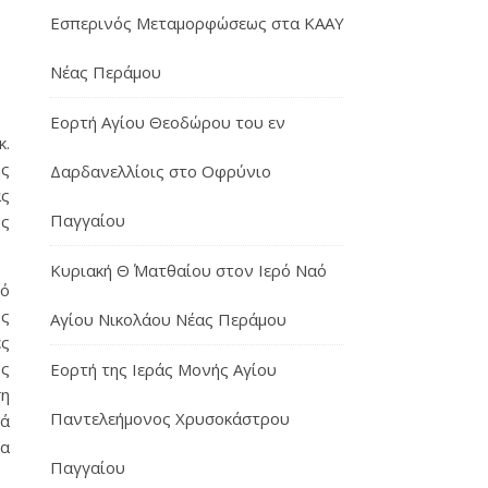
Εσπερινός Μεταμορφώσεως στα ΚΑΑΥ
Νέας Περάμου
Εορτή Αγίου Θεοδώρου του εν
κ.
ής
Δαρδανελλίοις στο Οφρύνιο
άς
Παγγαίου
ύς
Κυριακή Θ΄ Ματθαίου στον Ιερό Ναό
κό
υς
Αγίου Νικολάου Νέας Περάμου
ες
ως
Εορτή της Ιεράς Μονής Αγίου
ση
Παντελεήμονος Χρυσοκάστρου
ιά
θα
Παγγαίου