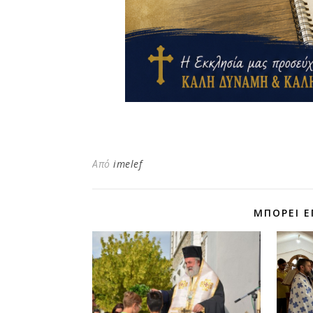
Από
imelef
ΜΠΟΡΕΊ Ε