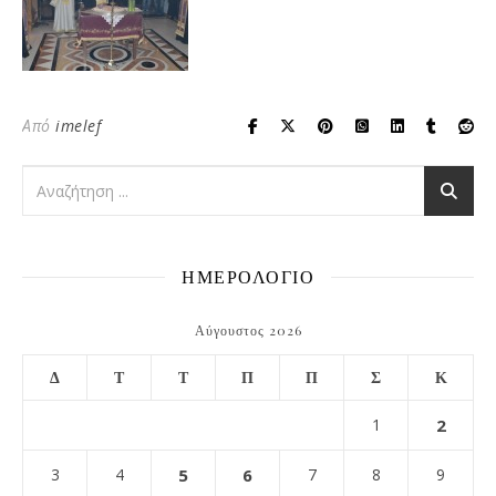
Από
imelef
ΗΜΕΡΟΛΟΓΙΟ
Αύγουστος 2026
Δ
Τ
Τ
Π
Π
Σ
Κ
1
2
3
4
5
6
7
8
9