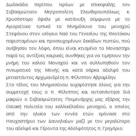
Δωδεκάδα περίπου Ιερέων με επικεφαλής τον
Σεβασμιώτατο Μητροπολίτη Ελευθερουπόλεως κ.
Χρυσόστομο έψαλε με κατάνυξη σύμφωνα με το
Αγιορείτικο τυπικό το Μνημόσυνο του μοναχού
Στεφάνου στον ισόγειο Ναό του Γενεσίου της Θεοτόκου
παρισταμένων και προσευχομένων δεκάδων πιστών, πού
ανέβησαν τον λόφο, όπου είναι κτισμένο το Μοναστήρι
παρά τις αντίξοες καιρικές συνθήκες για να τιμήσουν την
μνήμη του καλού Μοναχού και να συλλυπηθούν τον
πνευματικό της Μονής και κατά σάρκα αδελφό του
μεταστάντος Αρχιμανδρίτη π. Φίλιππον Αβραμίδην.
Στο τέλος του Μνημοσύνου ευχαρίστησε όλους για την
συμμετοχή τους ο π. Φίλιππος και ανταπάντησε διά
μακρών ο Σεβασμιώτατος Ποιμενάρχης μας εξάρας την
Οσιακή πολιτεία του καλλικέλαδου μοναχού, ο οποίος
από την ηλικία των εννέα ετών εμόνασε στο
Ησυχαστήριο των Δανιηλαίων μαζί με τον μεγαλύτερο
του αδελφό και Γέροντα της Αδελφότητος π. Γρηγόριο.