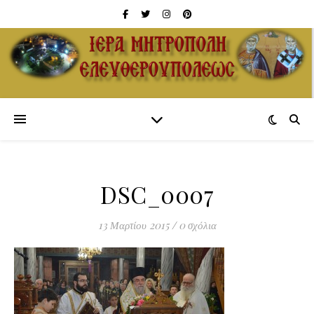
DSC_0007
13 Μαρτίου 2015
/
0 σχόλια