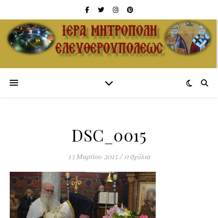
DSC_0015
13 Μαρτίου 2015
/
0 σχόλια