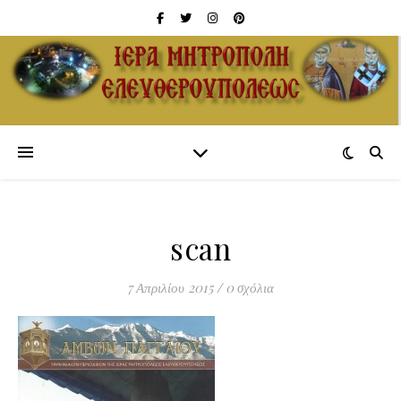
scan
7 Απριλίου 2015
/
0 σχόλια