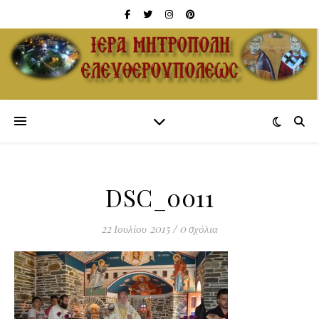
DSC_0011
22 Ιουλίου 2015
/
0 σχόλια