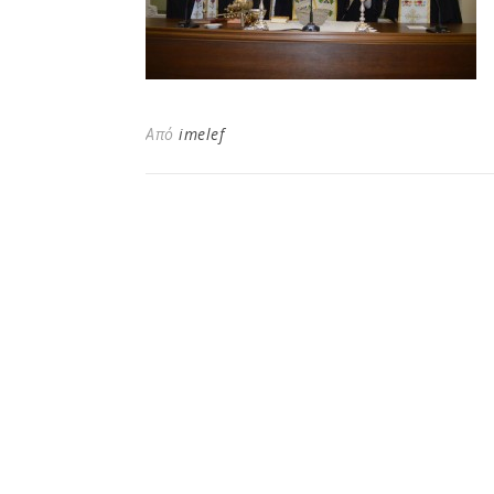
Από
imelef