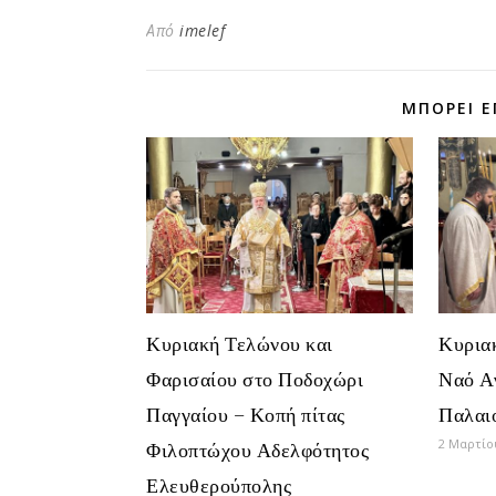
Από
imelef
ΜΠΟΡΕΊ Ε
Κυριακή Τελώνου και
Κυριακ
Φαρισαίου στο Ποδοχώρι
Ναό Α
Παγγαίου – Κοπή πίτας
Παλαι
2 Μαρτίο
Φιλοπτώχου Αδελφότητος
Ελευθερούπολης