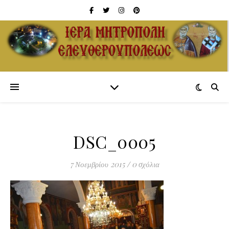
DSC_0005
7 Νοεμβρίου 2015
/
0 σχόλια