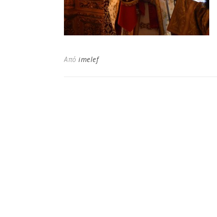
Από
imelef