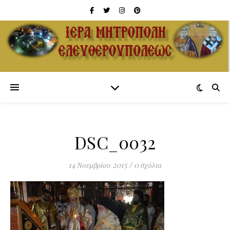
DSC_0032
14 Νοεμβρίου 2015
/
0 σχόλια