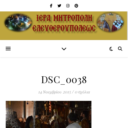
DSC_0038
14 Νοεμβρίου 2015
/
0 σχόλια