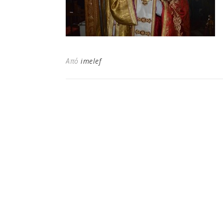
Από
imelef