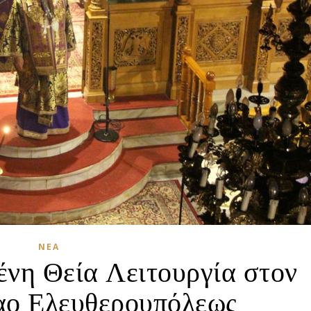
ΝΈΑ
νη Θεία Λειτουργία στον
αο Ελευθερουπόλεως