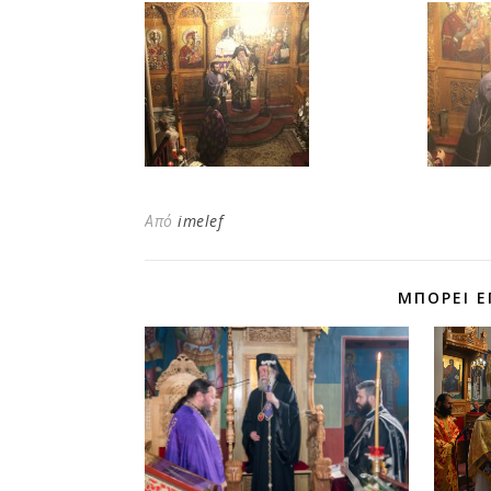
Από
imelef
ΜΠΟΡΕΊ Ε