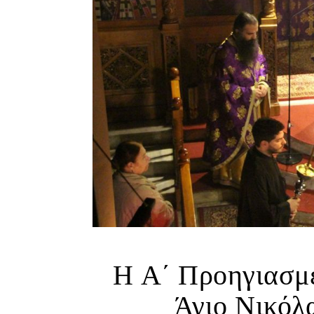
Η Α΄ Προηγιασμέ
Άγιο Νικόλ