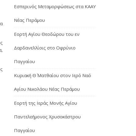
Εσπερινός Μεταμορφώσεως στα ΚΑΑΥ
Νέας Περάμου
ία
Εορτή Αγίου Θεοδώρου του εν
ος
Δαρδανελλίοις στο Οφρύνιο
α,
Παγγαίου
ης
Κυριακή Θ΄ Ματθαίου στον Ιερό Ναό
Αγίου Νικολάου Νέας Περάμου
Εορτή της Ιεράς Μονής Αγίου
Παντελεήμονος Χρυσοκάστρου
Παγγαίου