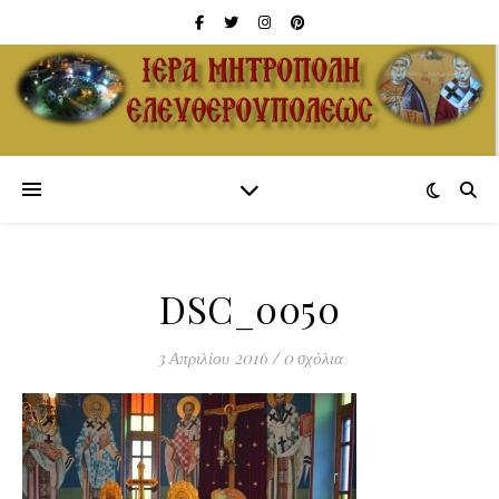
DSC_0050
3 Απριλίου 2016
/
0 σχόλια